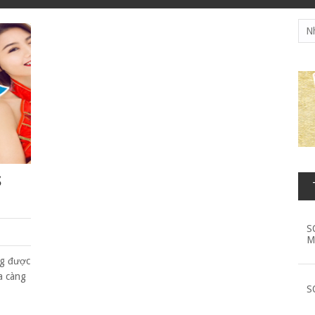
S
S
M
ng được
a càng
S