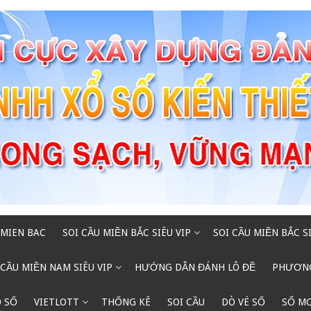
 MIEN BAC
SOI CẦU MIỀN BẮC SIÊU VIP
SOI CẦU MIỀN BẮC S
 CẦU MIỀN NAM SIÊU VIP
HƯỚNG DẪN ĐÁNH LÔ ĐỀ
PHƯƠNG
Ổ SỐ
VIETLOTT
THỐNG KÊ
SOI CẦU
DÒ VÉ SỐ
SỔ M