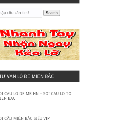
Search
TƯ VẤN LÔ ĐỀ MIỀN BẮC
OI CAU LO DE MB HN – SOI CAU LO TO
IEN BAC
OI CẦU MIỀN BẮC SIÊU VIP