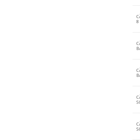
C
8
C
B
C
B
C
S
C
S