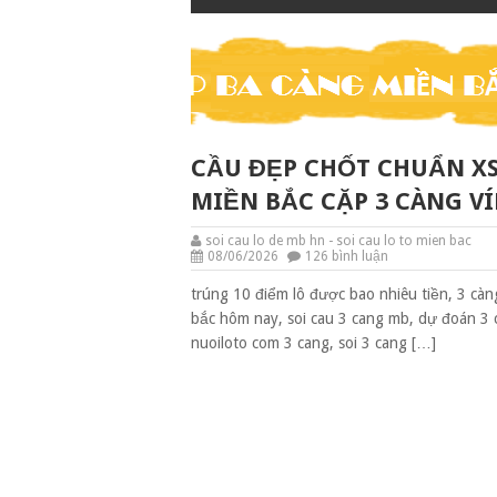
CẦU ĐẸP CHỐT CHUẨN X
MIỀN BẮC CẶP 3 CÀNG VÍ
soi cau lo de mb hn - soi cau lo to mien bac
ở
08/06/2026
126 bình luận
cầu
đẹp
trúng 10 điểm lô được bao nhiêu tiền, 3 cà
chốt
bắc hôm nay, soi cau 3 cang mb, dự đoán 3 
chuẩn
xs
nuoiloto com 3 cang, soi 3 cang […]
miền
bắc
cặp
3
càng
víp