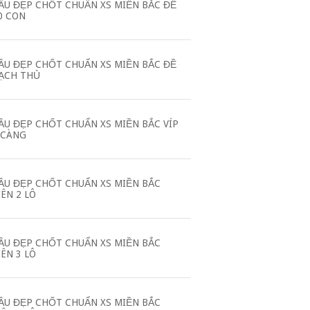
ẦU ĐẸP CHỐT CHUẨN XS MIỀN BẮC ĐỀ
0 CON
ẦU ĐẸP CHỐT CHUẨN XS MIỀN BẮC ĐỀ
ẠCH THỦ
ẦU ĐẸP CHỐT CHUẨN XS MIỀN BẮC VÍP
 CÀNG
ẦU ĐẸP CHỐT CHUẨN XS MIỀN BẮC
IÊN 2 LÔ
ẦU ĐẸP CHỐT CHUẨN XS MIỀN BẮC
IÊN 3 LÔ
ẦU ĐẸP CHỐT CHUẨN XS MIỀN BẮC