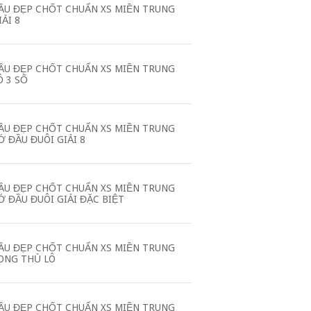
ẦU ĐẸP CHỐT CHUẨN XS MIỀN TRUNG
IẢI 8
ẦU ĐẸP CHỐT CHUẨN XS MIỀN TRUNG
Ô 3 SỐ
ẦU ĐẸP CHỐT CHUẨN XS MIỀN TRUNG
Ớ ĐẦU ĐUÔI GIẢI 8
ẦU ĐẸP CHỐT CHUẨN XS MIỀN TRUNG
Ớ ĐẦU ĐUÔI GIẢI ĐẶC BIỆT
ẦU ĐẸP CHỐT CHUẨN XS MIỀN TRUNG
ONG THỦ LÔ
ẦU ĐẸP CHỐT CHUẨN XS MIỀN TRUNG