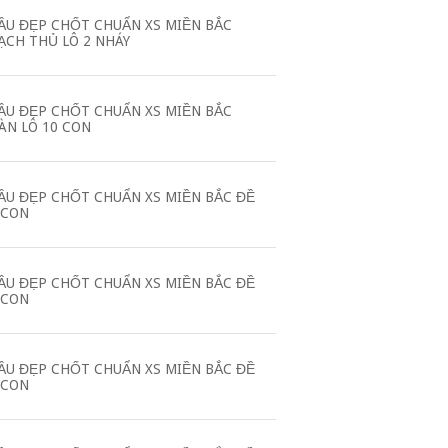
ẦU ĐẸP CHỐT CHUẨN XS MIỀN BẮC
ẠCH THỦ LÔ 2 NHÁY
ẦU ĐẸP CHỐT CHUẨN XS MIỀN BẮC
ÀN LÔ 10 CON
ẦU ĐẸP CHỐT CHUẨN XS MIỀN BẮC ĐỀ
 CON
ẦU ĐẸP CHỐT CHUẨN XS MIỀN BẮC ĐỀ
 CON
ẦU ĐẸP CHỐT CHUẨN XS MIỀN BẮC ĐỀ
 CON