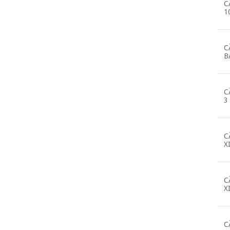
C
1
C
B
C
3
C
X
C
X
C