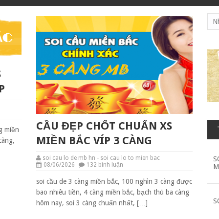
S
P
CẦU ĐẸP CHỐT CHUẨN XS
ng miền
MIỀN BẮC VÍP 3 CÀNG
càng,
soi cau lo de mb hn - soi cau lo to mien bac
S
ở
08/06/2026
132 bình luận
M
cầu
đẹp
soi cầu de 3 càng miền bắc, 100 nghìn 3 càng được
chốt
bao nhiêu tiền, 4 càng miền bắc, bạch thủ ba càng
chuẩn
xs
S
hôm nay, soi 3 càng chuẩn nhất, […]
miền
bắc