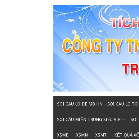
Skip
to
content
SOI CAU LO DE MB HN – SOI CAU LO TO
SOI CẦU MIỀN TRUNG SIÊU VIP
SOI
XSMB
XSMN
XSMT
KẾT QUẢ X