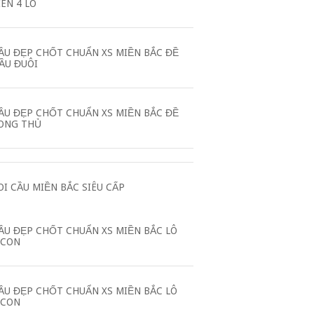
IÊN 4 LÔ
ẦU ĐẸP CHỐT CHUẨN XS MIỀN BẮC ĐỀ
ẦU ĐUÔI
ẦU ĐẸP CHỐT CHUẨN XS MIỀN BẮC ĐỀ
ONG THỦ
OI CẦU MIỀN BẮC SIÊU CẤP
ẦU ĐẸP CHỐT CHUẨN XS MIỀN BẮC LÔ
 CON
ẦU ĐẸP CHỐT CHUẨN XS MIỀN BẮC LÔ
 CON