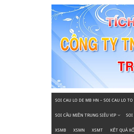
Skip
to
content
SOI CAU LO DE MB HN – SOI CAU LO TO
SOI CẦU MIỀN TRUNG SIÊU VIP
SOI
XSMB
XSMN
XSMT
KẾT QUẢ X