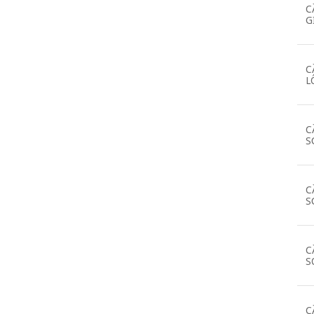
C
G
C
L
C
S
C
S
C
S
C