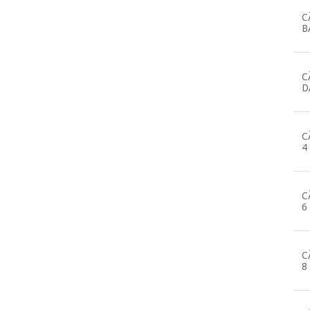
víp
3
C
càng
B
C
D
C
4
C
6
C
8