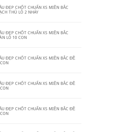
ẦU ĐẸP CHỐT CHUẨN XS MIỀN BẮC
ẠCH THỦ LÔ 2 NHÁY
ẦU ĐẸP CHỐT CHUẨN XS MIỀN BẮC
ÀN LÔ 10 CON
ẦU ĐẸP CHỐT CHUẨN XS MIỀN BẮC ĐỀ
 CON
ẦU ĐẸP CHỐT CHUẨN XS MIỀN BẮC ĐỀ
 CON
ẦU ĐẸP CHỐT CHUẨN XS MIỀN BẮC ĐỀ
 CON