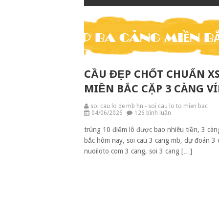
CẦU ĐẸP CHỐT CHUẨN X
MIỀN BẮC CẶP 3 CÀNG VÍ
soi cau lo de mb hn - soi cau lo to mien bac
ở
04/06/2026
126 bình luận
cầu
đẹp
trúng 10 điểm lô được bao nhiêu tiền, 3 cà
chốt
bắc hôm nay, soi cau 3 cang mb, dự đoán 3 
chuẩn
xs
nuoiloto com 3 cang, soi 3 cang […]
miền
bắc
cặp
3
càng
víp