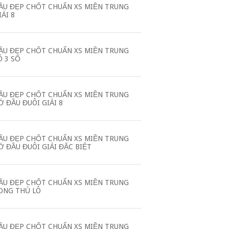
ẦU ĐẸP CHỐT CHUẨN XS MIỀN TRUNG
IẢI 8
ẦU ĐẸP CHỐT CHUẨN XS MIỀN TRUNG
Ô 3 SỐ
ẦU ĐẸP CHỐT CHUẨN XS MIỀN TRUNG
Ớ ĐẦU ĐUÔI GIẢI 8
ẦU ĐẸP CHỐT CHUẨN XS MIỀN TRUNG
Ớ ĐẦU ĐUÔI GIẢI ĐẶC BIỆT
ẦU ĐẸP CHỐT CHUẨN XS MIỀN TRUNG
ONG THỦ LÔ
ẦU ĐẸP CHỐT CHUẨN XS MIỀN TRUNG