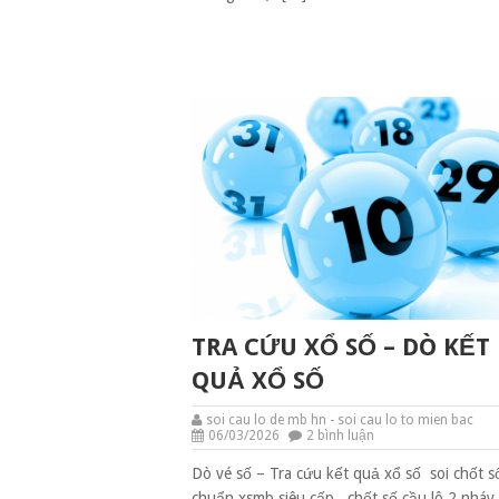
xổ
số
chính
xác
nhất
TRA CỨU XỔ SỐ – DÒ KẾT
QUẢ XỔ SỐ
soi cau lo de mb hn - soi cau lo to mien bac
ở
06/03/2026
2 bình luận
tra
cứu
Dò vé số – Tra cứu kết quả xổ số soi chốt s
xổ
chuẩn xsmb siêu cấp chốt số cầu lô 2 nháy
số