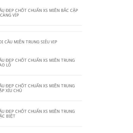
ẦU ĐẸP CHỐT CHUẨN XS MIỀN BẮC CẶP
 CÀNG VÍP
OI CẦU MIỀN TRUNG SIÊU VIP
ẦU ĐẸP CHỐT CHUẨN XS MIỀN TRUNG
AO LÔ
ẦU ĐẸP CHỐT CHUẨN XS MIỀN TRUNG
ẶP XÍU CHỦ
ẦU ĐẸP CHỐT CHUẨN XS MIỀN TRUNG
ẶC BIỆT