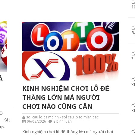
học
C
hiệu
1
quả
cho
người
mới
bắt
C
đầu
B
C
3
Ả
C
X
KINH NGHIỆM CHƠI LÔ ĐỀ
THẮNG LỚN MÀ NGƯỜI
CHƠI NÀO CŨNG CẦN
C
X
SỐ
soi cau lo de mb hn - soi cau lo to mien bac
G Kết
ở
06/03/2026
2 bình luận
Kinh
ược
nghiệm
Kinh nghiệm chơi lô đề thắng lớn mà người chơi
C
chơi