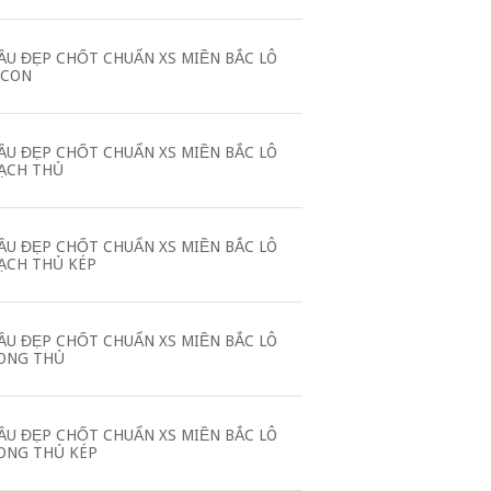
ẦU ĐẸP CHỐT CHUẨN XS MIỀN BẮC LÔ
 CON
ẦU ĐẸP CHỐT CHUẨN XS MIỀN BẮC LÔ
ẠCH THỦ
ẦU ĐẸP CHỐT CHUẨN XS MIỀN BẮC LÔ
ẠCH THỦ KÉP
ẦU ĐẸP CHỐT CHUẨN XS MIỀN BẮC LÔ
ONG THỦ
ẦU ĐẸP CHỐT CHUẨN XS MIỀN BẮC LÔ
ONG THỦ KÉP