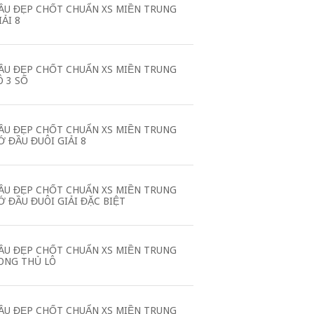
ẦU ĐẸP CHỐT CHUẨN XS MIỀN TRUNG
IẢI 8
ẦU ĐẸP CHỐT CHUẨN XS MIỀN TRUNG
Ô 3 SỐ
ẦU ĐẸP CHỐT CHUẨN XS MIỀN TRUNG
Ớ ĐẦU ĐUÔI GIẢI 8
ẦU ĐẸP CHỐT CHUẨN XS MIỀN TRUNG
Ớ ĐẦU ĐUÔI GIẢI ĐẶC BIỆT
ẦU ĐẸP CHỐT CHUẨN XS MIỀN TRUNG
ONG THỦ LÔ
ẦU ĐẸP CHỐT CHUẨN XS MIỀN TRUNG