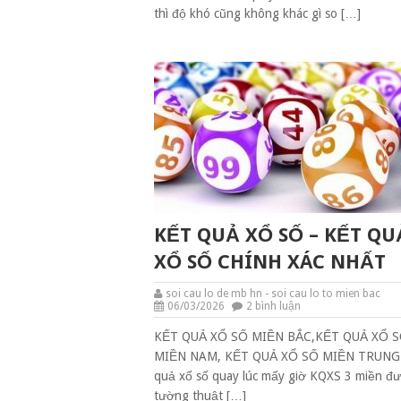
ghép
thì độ khó cũng không khác gì so […]
lô
xiên
dễ
trúng,
cách
tính
tiền
lô
xiên,
xiên
quay
KẾT QUẢ XỔ SỐ – KẾT QU
XỔ SỐ CHÍNH XÁC NHẤT
soi cau lo de mb hn - soi cau lo to mien bac
ở
06/03/2026
2 bình luận
kết
quả
KẾT QUẢ XỔ SỐ MIỀN BẮC,KẾT QUẢ XỔ 
xổ
MIỀN NAM, KẾT QUẢ XỔ SỐ MIỀN TRUN
số
–
quả xổ số quay lúc mấy giờ KQXS 3 miền đ
kết
quả
tường thuật […]