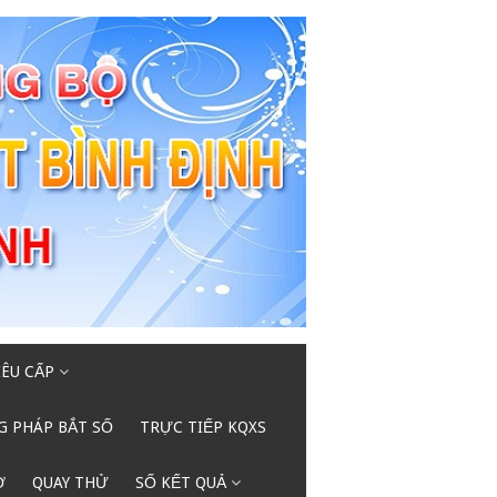
IÊU CẤP
 PHÁP BẮT SỐ
TRỰC TIẾP KQXS
Ơ
QUAY THỬ
SỐ KẾT QUẢ