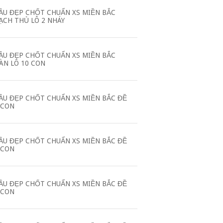
ẦU ĐẸP CHỐT CHUẨN XS MIỀN BẮC
ẠCH THỦ LÔ 2 NHÁY
ẦU ĐẸP CHỐT CHUẨN XS MIỀN BẮC
ÀN LÔ 10 CON
ẦU ĐẸP CHỐT CHUẨN XS MIỀN BẮC ĐỀ
 CON
ẦU ĐẸP CHỐT CHUẨN XS MIỀN BẮC ĐỀ
 CON
ẦU ĐẸP CHỐT CHUẨN XS MIỀN BẮC ĐỀ
 CON