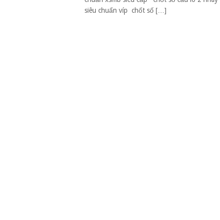
–
siêu chuẩn víp chốt số […]
dò
kết
quả
xổ
số