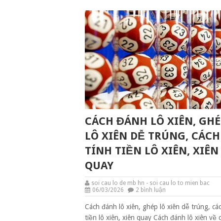
nhất
CÁCH ĐÁNH LÔ XIÊN, GHÉ
LÔ XIÊN DỄ TRÚNG, CÁCH
TÍNH TIỀN LÔ XIÊN, XIÊN
QUAY
soi cau lo de mb hn - soi cau lo to mien bac
ở
06/03/2026
2 bình luận
Cách
đánh
Cách đánh lô xiên, ghép lô xiên dễ trúng, cá
lô
tiền lô xiên, xiên quay Cách đánh lô xiên về
xiên,