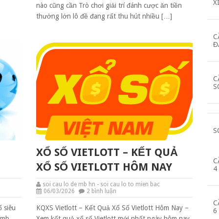
X
nào cũng cần Trò chơi giải trí đánh cược ăn tiền
lô
đề
thưởng lớn lô đề đang rất thu hút nhiều […]
thắng
lớn
mà
C
người
Đ
chơi
nào
cũng
cần
C
S
S
XỔ SỐ VIETLOTT – KẾT QUẢ
C
XỔ SỐ VIETLOTT HÔM NAY
4
soi cau lo de mb hn - soi cau lo to mien bac
ở
06/03/2026
2 bình luận
xổ
C
số
ố siêu
KQXS Vietlott – Kết Quả Xổ Số Vietlott Hôm Nay –
6
vietlott
 mb
Xem kết quả xổ số Vietlott mới nhất ngày hôm nay.
–