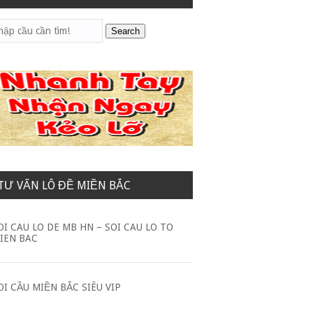
Search
TƯ VẤN LÔ ĐỀ MIỀN BẮC
OI CAU LO DE MB HN – SOI CAU LO TO
IEN BAC
OI CẦU MIỀN BẮC SIÊU VIP