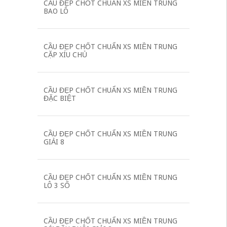
CẦU ĐẸP CHỐT CHUẨN XS MIỀN TRUNG
BAO LÔ
CẦU ĐẸP CHỐT CHUẨN XS MIỀN TRUNG
CẶP XÍU CHỦ
CẦU ĐẸP CHỐT CHUẨN XS MIỀN TRUNG
ĐẶC BIỆT
CẦU ĐẸP CHỐT CHUẨN XS MIỀN TRUNG
GIẢI 8
CẦU ĐẸP CHỐT CHUẨN XS MIỀN TRUNG
LÔ 3 SỐ
CẦU ĐẸP CHỐT CHUẨN XS MIỀN TRUNG