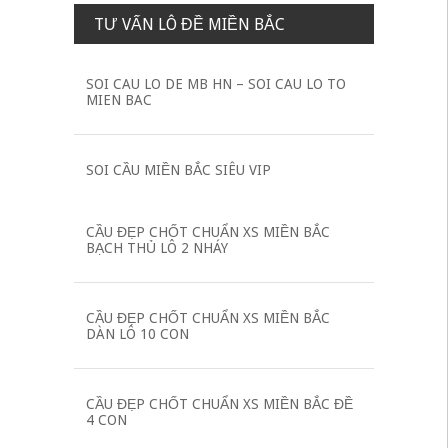
TƯ VẤN LÔ ĐỀ MIỀN BẮC
SOI CAU LO DE MB HN – SOI CAU LO TO
MIEN BAC
SOI CẦU MIỀN BẮC SIÊU VIP
CẦU ĐẸP CHỐT CHUẨN XS MIỀN BẮC
BẠCH THỦ LÔ 2 NHÁY
CẦU ĐẸP CHỐT CHUẨN XS MIỀN BẮC
DÀN LÔ 10 CON
CẦU ĐẸP CHỐT CHUẨN XS MIỀN BẮC ĐỀ
4 CON