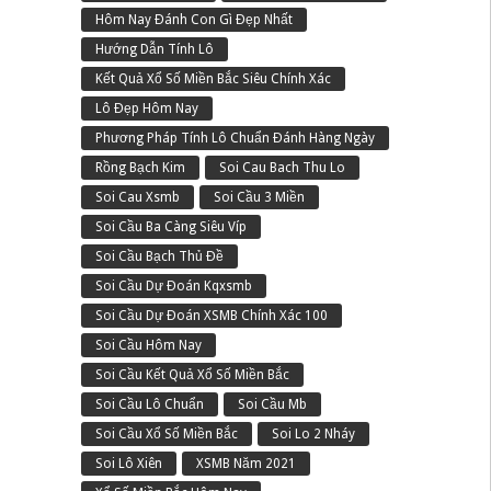
Hôm Nay Đánh Con Gì Đẹp Nhất
Hướng Dẫn Tính Lô
Kết Quả Xổ Số Miền Bắc Siêu Chính Xác
Lô Đẹp Hôm Nay
Phương Pháp Tính Lô Chuẩn Đánh Hàng Ngày
Rồng Bạch Kim
Soi Cau Bach Thu Lo
Soi Cau Xsmb
Soi Cầu 3 Miền
Soi Cầu Ba Càng Siêu Víp
Soi Cầu Bạch Thủ Đề
Soi Cầu Dự Đoán Kqxsmb
Soi Cầu Dự Đoán XSMB Chính Xác 100
Soi Cầu Hôm Nay
Soi Cầu Kết Quả Xổ Số Miền Bắc
Soi Cầu Lô Chuẩn
Soi Cầu Mb
Soi Cầu Xổ Số Miền Bắc
Soi Lo 2 Nháy
Soi Lô Xiên
XSMB Năm 2021