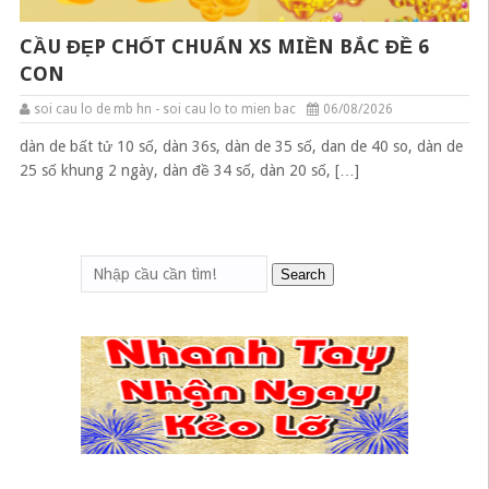
CẦU ĐẸP CHỐT CHUẨN XS MIỀN BẮC ĐỀ 6
CON
soi cau lo de mb hn - soi cau lo to mien bac
06/08/2026
dàn de bất tử 10 số, dàn 36s, dàn de 35 số, dan de 40 so, dàn de
25 số khung 2 ngày, dàn đề 34 số, dàn 20 số, […]
Search