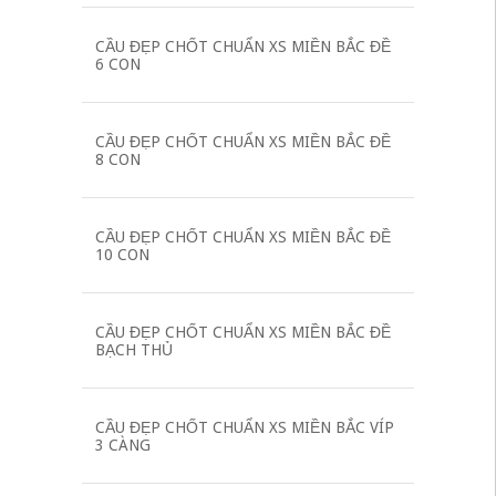
CẦU ĐẸP CHỐT CHUẨN XS MIỀN BẮC ĐỀ
6 CON
CẦU ĐẸP CHỐT CHUẨN XS MIỀN BẮC ĐỀ
8 CON
CẦU ĐẸP CHỐT CHUẨN XS MIỀN BẮC ĐỀ
10 CON
CẦU ĐẸP CHỐT CHUẨN XS MIỀN BẮC ĐỀ
BẠCH THỦ
CẦU ĐẸP CHỐT CHUẨN XS MIỀN BẮC VÍP
3 CÀNG