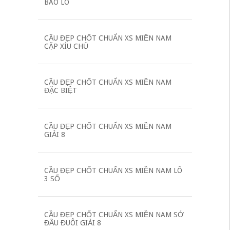
BAO LÔ
CẦU ĐẸP CHỐT CHUẨN XS MIỀN NAM
CẶP XÍU CHỦ
CẦU ĐẸP CHỐT CHUẨN XS MIỀN NAM
ĐẶC BIỆT
CẦU ĐẸP CHỐT CHUẨN XS MIỀN NAM
GIẢI 8
CẦU ĐẸP CHỐT CHUẨN XS MIỀN NAM LÔ
3 SỐ
CẦU ĐẸP CHỐT CHUẨN XS MIỀN NAM SỚ
ĐẦU ĐUÔI GIẢI 8