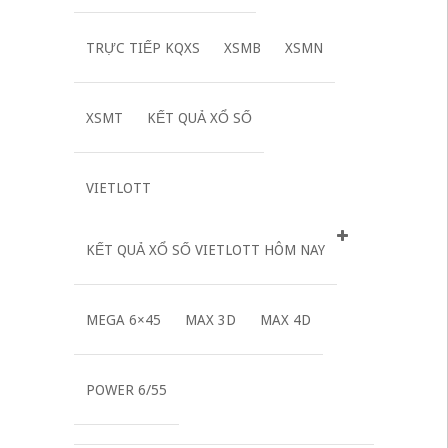
TRỰC TIẾP KQXS
XSMB
XSMN
XSMT
KẾT QUẢ XỔ SỐ
VIETLOTT
KẾT QUẢ XỔ SỐ VIETLOTT HÔM NAY
MEGA 6×45
MAX 3D
MAX 4D
POWER 6/55