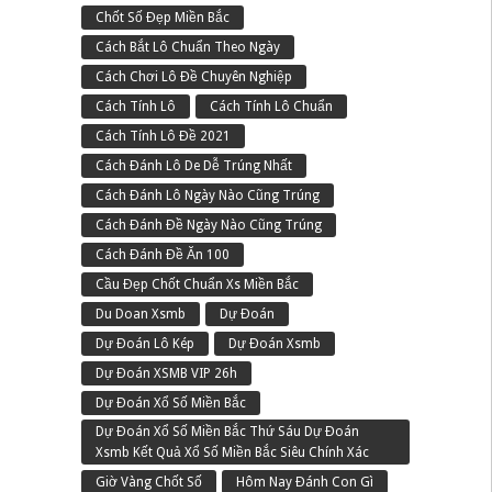
Chốt Số Đẹp Miền Bắc
Cách Bắt Lô Chuẩn Theo Ngày
Cách Chơi Lô Đề Chuyên Nghiệp
Cách Tính Lô
Cách Tính Lô Chuẩn
Cách Tính Lô Đề 2021
Cách Đánh Lô De Dễ Trúng Nhất
Cách Đánh Lô Ngày Nào Cũng Trúng
Cách Đánh Đề Ngày Nào Cũng Trúng
Cách Đánh Đề Ăn 100
Cầu Đẹp Chốt Chuẩn Xs Miền Bắc
Du Doan Xsmb
Dự Đoán
Dự Đoán Lô Kép
Dự Đoán Xsmb
Dự Đoán XSMB VIP 26h
Dự Đoán Xổ Số Miền Bắc
Dự Đoán Xổ Số Miền Bắc Thứ Sáu Dự Đoán
Xsmb Kết Quả Xổ Số Miền Bắc Siêu Chính Xác
Giờ Vàng Chốt Số
Hôm Nay Đánh Con Gì