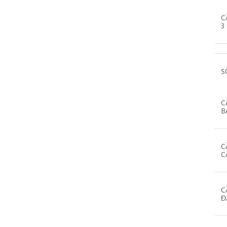
C
3
S
C
B
C
C
C
Đ