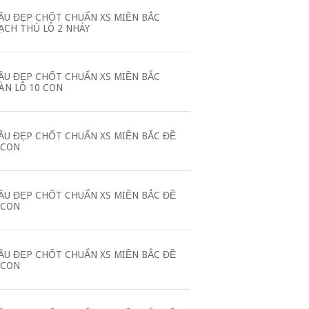
ẦU ĐẸP CHỐT CHUẨN XS MIỀN BẮC
ẠCH THỦ LÔ 2 NHÁY
ẦU ĐẸP CHỐT CHUẨN XS MIỀN BẮC
ÀN LÔ 10 CON
ẦU ĐẸP CHỐT CHUẨN XS MIỀN BẮC ĐỀ
 CON
ẦU ĐẸP CHỐT CHUẨN XS MIỀN BẮC ĐỀ
 CON
ẦU ĐẸP CHỐT CHUẨN XS MIỀN BẮC ĐỀ
 CON