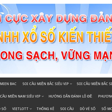
 MIEN BAC
SOI CẦU MIỀN BẮC SIÊU VIP
SOI CẦU MIỀN BẮC S
 CẦU MIỀN NAM SIÊU VIP
HƯỚNG DẪN ĐÁNH LÔ ĐỀ
PHƯƠNG
Ổ SỐ
VIETLOTT
THỐNG KÊ
SOI CẦU
DÒ VÉ SỐ
SỔ M