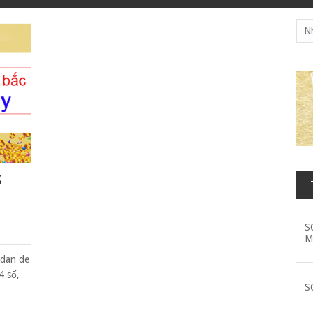
S
S
M
 dan de
4 số,
S