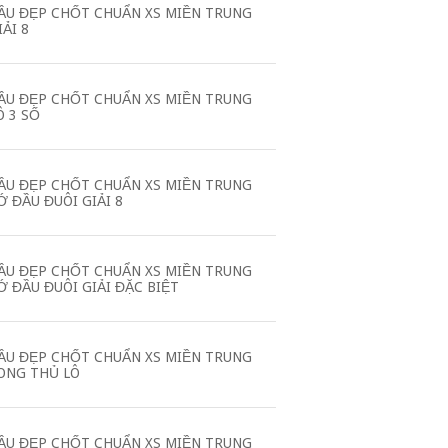
ẦU ĐẸP CHỐT CHUẨN XS MIỀN TRUNG
IẢI 8
ẦU ĐẸP CHỐT CHUẨN XS MIỀN TRUNG
Ô 3 SỐ
ẦU ĐẸP CHỐT CHUẨN XS MIỀN TRUNG
Ớ ĐẦU ĐUÔI GIẢI 8
ẦU ĐẸP CHỐT CHUẨN XS MIỀN TRUNG
Ớ ĐẦU ĐUÔI GIẢI ĐẶC BIỆT
ẦU ĐẸP CHỐT CHUẨN XS MIỀN TRUNG
ONG THỦ LÔ
ẦU ĐẸP CHỐT CHUẨN XS MIỀN TRUNG