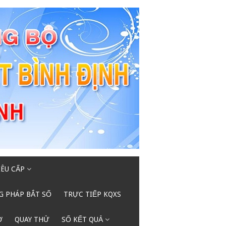
IÊU CẤP
 PHÁP BẮT SỐ
TRỰC TIẾP KQXS
Ơ
QUAY THỬ
SỐ KẾT QUẢ