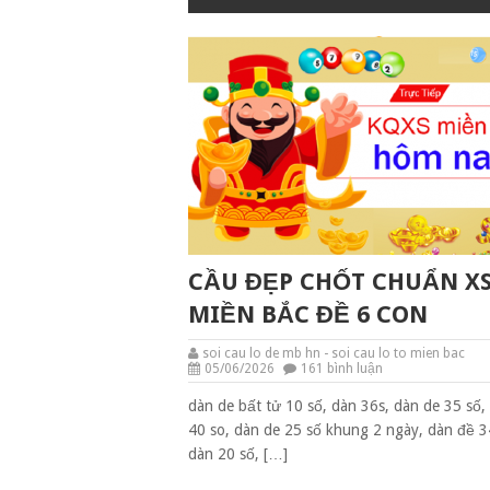
CẦU ĐẸP CHỐT CHUẨN X
MIỀN BẮC ĐỀ 6 CON
soi cau lo de mb hn - soi cau lo to mien bac
ở
05/06/2026
161 bình luận
cầu
đẹp
dàn de bất tử 10 số, dàn 36s, dàn de 35 số,
chốt
40 so, dàn de 25 số khung 2 ngày, dàn đề 3
chuẩn
xs
dàn 20 số, […]
miền
bắc