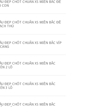
ẦU ĐẸP CHỐT CHUẨN XS MIỀN BẮC ĐỀ
0 CON
ẦU ĐẸP CHỐT CHUẨN XS MIỀN BẮC ĐỀ
ẠCH THỦ
ẦU ĐẸP CHỐT CHUẨN XS MIỀN BẮC VÍP
 CÀNG
ẦU ĐẸP CHỐT CHUẨN XS MIỀN BẮC
IÊN 2 LÔ
ẦU ĐẸP CHỐT CHUẨN XS MIỀN BẮC
IÊN 3 LÔ
ẦU ĐẸP CHỐT CHUẨN XS MIỀN BẮC