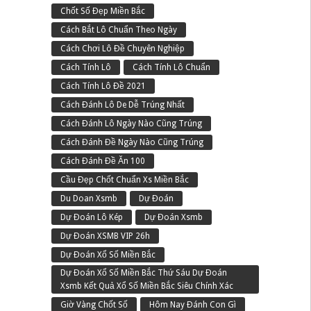
Chốt Số Đẹp Miền Bắc
Cách Bắt Lô Chuẩn Theo Ngày
Cách Chơi Lô Đề Chuyên Nghiệp
Cách Tính Lô
Cách Tính Lô Chuẩn
Cách Tính Lô Đề 2021
Cách Đánh Lô De Dễ Trúng Nhất
Cách Đánh Lô Ngày Nào Cũng Trúng
Cách Đánh Đề Ngày Nào Cũng Trúng
Cách Đánh Đề Ăn 100
Cầu Đẹp Chốt Chuẩn Xs Miền Bắc
Du Doan Xsmb
Dự Đoán
Dự Đoán Lô Kép
Dự Đoán Xsmb
Dự Đoán XSMB VIP 26h
Dự Đoán Xổ Số Miền Bắc
Dự Đoán Xổ Số Miền Bắc Thứ Sáu Dự Đoán
Xsmb Kết Quả Xổ Số Miền Bắc Siêu Chính Xác
Giờ Vàng Chốt Số
Hôm Nay Đánh Con Gì