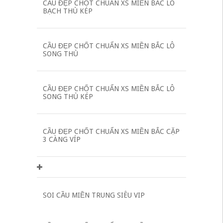
CẦU ĐẸP CHỐT CHUẨN XS MIỀN BẮC LÔ
BẠCH THỦ KÉP
CẦU ĐẸP CHỐT CHUẨN XS MIỀN BẮC LÔ
SONG THỦ
CẦU ĐẸP CHỐT CHUẨN XS MIỀN BẮC LÔ
SONG THỦ KÉP
CẦU ĐẸP CHỐT CHUẨN XS MIỀN BẮC CẶP
3 CÀNG VÍP
SOI CẦU MIỀN TRUNG SIÊU VIP