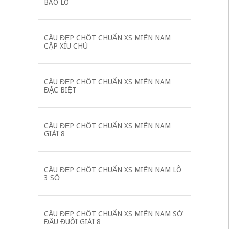
BAO LÔ
CẦU ĐẸP CHỐT CHUẨN XS MIỀN NAM
CẶP XÍU CHỦ
CẦU ĐẸP CHỐT CHUẨN XS MIỀN NAM
ĐẶC BIỆT
CẦU ĐẸP CHỐT CHUẨN XS MIỀN NAM
GIẢI 8
CẦU ĐẸP CHỐT CHUẨN XS MIỀN NAM LÔ
3 SỐ
CẦU ĐẸP CHỐT CHUẨN XS MIỀN NAM SỚ
ĐẦU ĐUÔI GIẢI 8