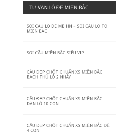
TƯ VẤN LÔ ĐỀ MIỀN BẮC
SOI CAU LO DE MB HN – SOI CAU LO TO
MIEN BAC
SOI CẦU MIỀN BẮC SIÊU VIP
CẦU ĐẸP CHỐT CHUẨN XS MIỀN BẮC
BẠCH THỦ LÔ 2 NHÁY
CẦU ĐẸP CHỐT CHUẨN XS MIỀN BẮC
DÀN LÔ 10 CON
CẦU ĐẸP CHỐT CHUẨN XS MIỀN BẮC ĐỀ
4 CON