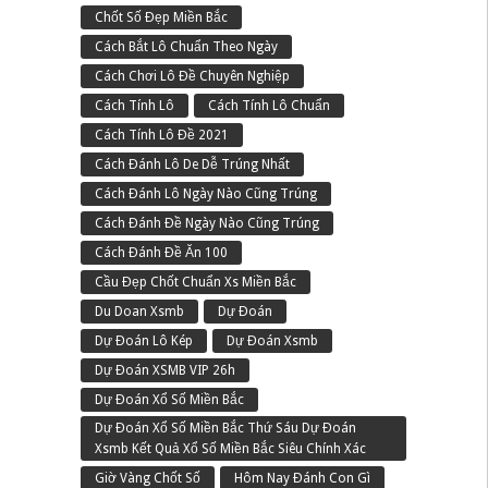
Chốt Số Đẹp Miền Bắc
Cách Bắt Lô Chuẩn Theo Ngày
Cách Chơi Lô Đề Chuyên Nghiệp
Cách Tính Lô
Cách Tính Lô Chuẩn
Cách Tính Lô Đề 2021
Cách Đánh Lô De Dễ Trúng Nhất
Cách Đánh Lô Ngày Nào Cũng Trúng
Cách Đánh Đề Ngày Nào Cũng Trúng
Cách Đánh Đề Ăn 100
Cầu Đẹp Chốt Chuẩn Xs Miền Bắc
Du Doan Xsmb
Dự Đoán
Dự Đoán Lô Kép
Dự Đoán Xsmb
Dự Đoán XSMB VIP 26h
Dự Đoán Xổ Số Miền Bắc
Dự Đoán Xổ Số Miền Bắc Thứ Sáu Dự Đoán
Xsmb Kết Quả Xổ Số Miền Bắc Siêu Chính Xác
Giờ Vàng Chốt Số
Hôm Nay Đánh Con Gì