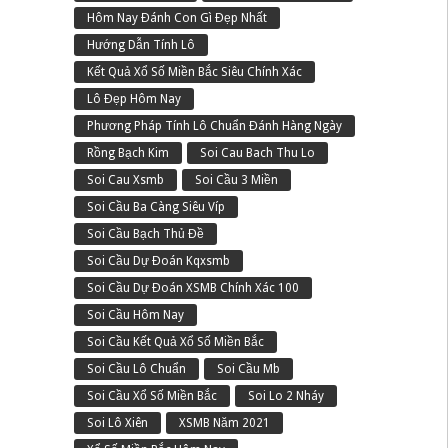
Hôm Nay Đánh Con Gì Đẹp Nhất
Hướng Dẫn Tính Lô
Kết Quả Xổ Số Miền Bắc Siêu Chính Xác
Lô Đẹp Hôm Nay
Phương Pháp Tính Lô Chuẩn Đánh Hàng Ngày
Rồng Bạch Kim
Soi Cau Bach Thu Lo
Soi Cau Xsmb
Soi Cầu 3 Miền
Soi Cầu Ba Càng Siêu Víp
Soi Cầu Bạch Thủ Đề
Soi Cầu Dự Đoán Kqxsmb
Soi Cầu Dự Đoán XSMB Chính Xác 100
Soi Cầu Hôm Nay
Soi Cầu Kết Quả Xổ Số Miền Bắc
Soi Cầu Lô Chuẩn
Soi Cầu Mb
Soi Cầu Xổ Số Miền Bắc
Soi Lo 2 Nháy
Soi Lô Xiên
XSMB Năm 2021