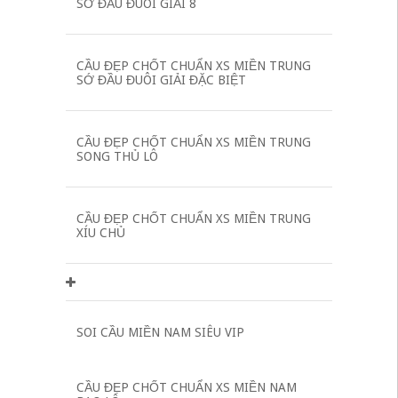
SỚ ĐẦU ĐUÔI GIẢI 8
CẦU ĐẸP CHỐT CHUẨN XS MIỀN TRUNG
SỚ ĐẦU ĐUÔI GIẢI ĐẶC BIỆT
CẦU ĐẸP CHỐT CHUẨN XS MIỀN TRUNG
SONG THỦ LÔ
CẦU ĐẸP CHỐT CHUẨN XS MIỀN TRUNG
XÍU CHỦ
SOI CẦU MIỀN NAM SIÊU VIP
CẦU ĐẸP CHỐT CHUẨN XS MIỀN NAM