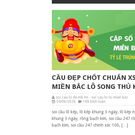
CẦU ĐẸP CHỐT CHUẨN X
MIỀN BẮC LÔ SONG THỦ 
soi cau lo de mb hn - soi cau lo to mien bac
ở
04/06/2026
108 bình luận
cầu
đẹp
soi cầu lô kép, lô kép khung 3 ngày, lô kép n
chốt
khung 3 ngày, rồng bạch kim, soi cầu 247 r
chuẩn
xs
bạch kim, soi cầu 247 chính xác 100, […]
miền
bắc