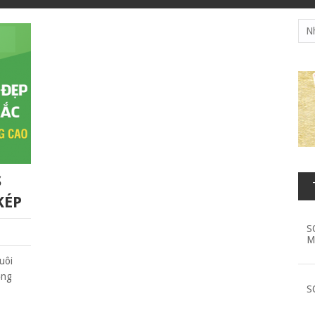
S
KÉP
S
M
uôi
ồng
S