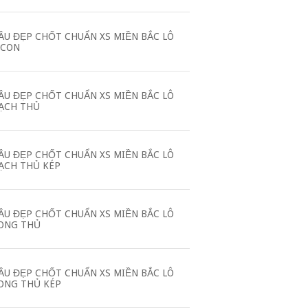
ẦU ĐẸP CHỐT CHUẨN XS MIỀN BẮC LÔ
 CON
ẦU ĐẸP CHỐT CHUẨN XS MIỀN BẮC LÔ
ẠCH THỦ
ẦU ĐẸP CHỐT CHUẨN XS MIỀN BẮC LÔ
ẠCH THỦ KÉP
ẦU ĐẸP CHỐT CHUẨN XS MIỀN BẮC LÔ
ONG THỦ
ẦU ĐẸP CHỐT CHUẨN XS MIỀN BẮC LÔ
ONG THỦ KÉP