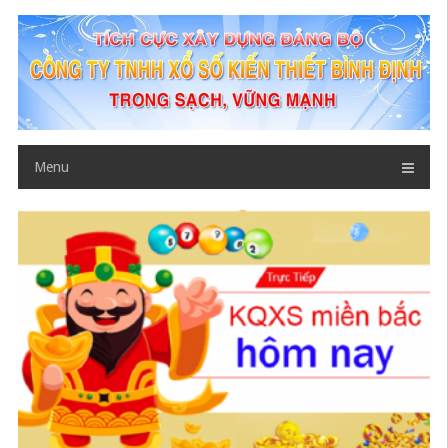
Skip
to
content
Menu