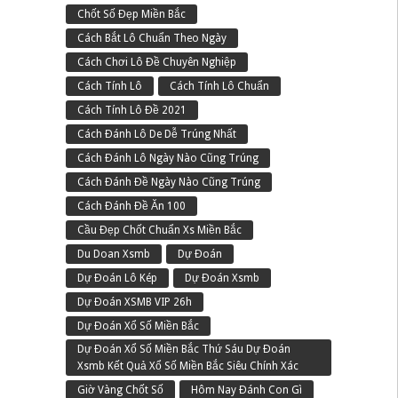
Chốt Số Đẹp Miền Bắc
Cách Bắt Lô Chuẩn Theo Ngày
Cách Chơi Lô Đề Chuyên Nghiệp
Cách Tính Lô
Cách Tính Lô Chuẩn
Cách Tính Lô Đề 2021
Cách Đánh Lô De Dễ Trúng Nhất
Cách Đánh Lô Ngày Nào Cũng Trúng
Cách Đánh Đề Ngày Nào Cũng Trúng
Cách Đánh Đề Ăn 100
Cầu Đẹp Chốt Chuẩn Xs Miền Bắc
Du Doan Xsmb
Dự Đoán
Dự Đoán Lô Kép
Dự Đoán Xsmb
Dự Đoán XSMB VIP 26h
Dự Đoán Xổ Số Miền Bắc
Dự Đoán Xổ Số Miền Bắc Thứ Sáu Dự Đoán
Xsmb Kết Quả Xổ Số Miền Bắc Siêu Chính Xác
Giờ Vàng Chốt Số
Hôm Nay Đánh Con Gì