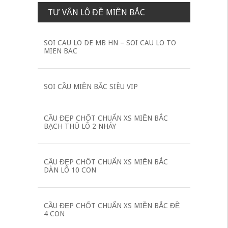
TƯ VẤN LÔ ĐỀ MIỀN BẮC
SOI CAU LO DE MB HN – SOI CAU LO TO
MIEN BAC
SOI CẦU MIỀN BẮC SIÊU VIP
CẦU ĐẸP CHỐT CHUẨN XS MIỀN BẮC
BẠCH THỦ LÔ 2 NHÁY
CẦU ĐẸP CHỐT CHUẨN XS MIỀN BẮC
DÀN LÔ 10 CON
CẦU ĐẸP CHỐT CHUẨN XS MIỀN BẮC ĐỀ
4 CON