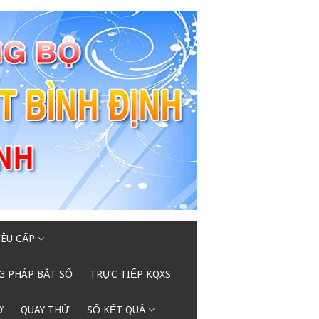
IÊU CẤP
 PHÁP BẮT SỐ
TRỰC TIẾP KQXS
Ơ
QUAY THỬ
SỐ KẾT QUẢ