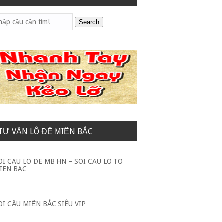
Search
TƯ VẤN LÔ ĐỀ MIỀN BẮC
OI CAU LO DE MB HN – SOI CAU LO TO
IEN BAC
OI CẦU MIỀN BẮC SIÊU VIP