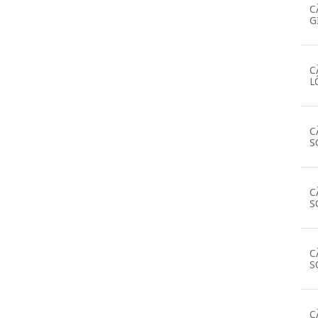
C
G
C
L
C
S
C
S
C
S
C