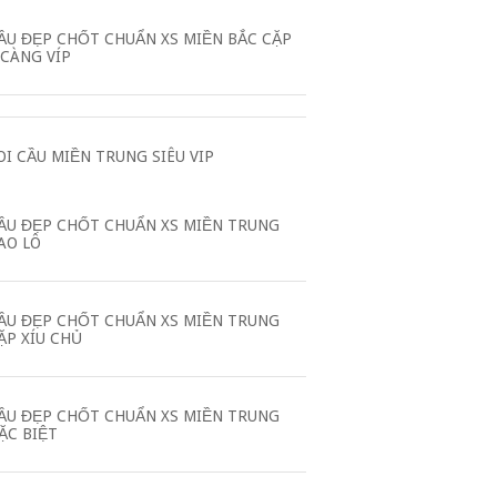
ẦU ĐẸP CHỐT CHUẨN XS MIỀN BẮC CẶP
 CÀNG VÍP
OI CẦU MIỀN TRUNG SIÊU VIP
ẦU ĐẸP CHỐT CHUẨN XS MIỀN TRUNG
AO LÔ
ẦU ĐẸP CHỐT CHUẨN XS MIỀN TRUNG
ẶP XÍU CHỦ
ẦU ĐẸP CHỐT CHUẨN XS MIỀN TRUNG
ẶC BIỆT