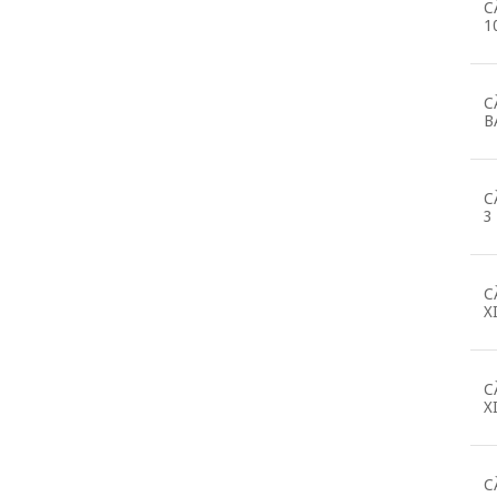
C
1
C
B
C
3
C
X
C
X
C