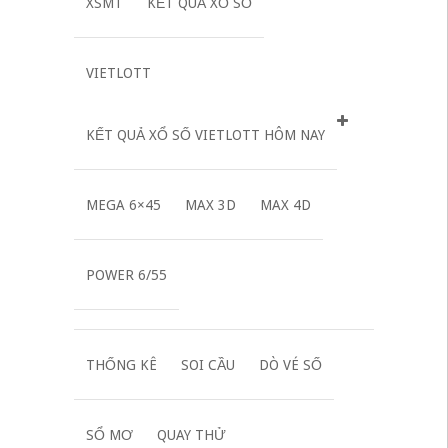
XSMT
KẾT QUẢ XỔ SỐ
VIETLOTT
KẾT QUẢ XỔ SỐ VIETLOTT HÔM NAY
MEGA 6×45
MAX 3D
MAX 4D
POWER 6/55
THỐNG KÊ
SOI CẦU
DÒ VÉ SỐ
SỔ MƠ
QUAY THỬ