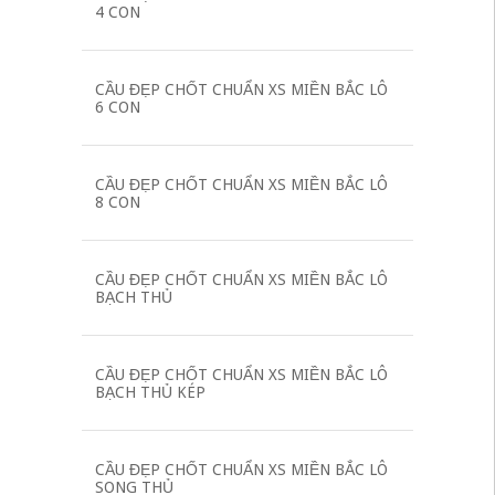
4 CON
CẦU ĐẸP CHỐT CHUẨN XS MIỀN BẮC LÔ
6 CON
CẦU ĐẸP CHỐT CHUẨN XS MIỀN BẮC LÔ
8 CON
CẦU ĐẸP CHỐT CHUẨN XS MIỀN BẮC LÔ
BẠCH THỦ
CẦU ĐẸP CHỐT CHUẨN XS MIỀN BẮC LÔ
BẠCH THỦ KÉP
CẦU ĐẸP CHỐT CHUẨN XS MIỀN BẮC LÔ
SONG THỦ