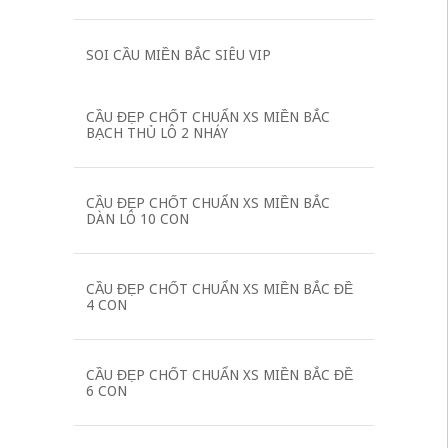
SOI CẦU MIỀN BẮC SIÊU VIP
CẦU ĐẸP CHỐT CHUẨN XS MIỀN BẮC
BẠCH THỦ LÔ 2 NHÁY
CẦU ĐẸP CHỐT CHUẨN XS MIỀN BẮC
DÀN LÔ 10 CON
CẦU ĐẸP CHỐT CHUẨN XS MIỀN BẮC ĐỀ
4 CON
CẦU ĐẸP CHỐT CHUẨN XS MIỀN BẮC ĐỀ
6 CON