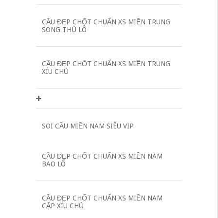
CẦU ĐẸP CHỐT CHUẨN XS MIỀN TRUNG
SONG THỦ LÔ
CẦU ĐẸP CHỐT CHUẨN XS MIỀN TRUNG
XÍU CHỦ
SOI CẦU MIỀN NAM SIÊU VIP
CẦU ĐẸP CHỐT CHUẨN XS MIỀN NAM
BAO LÔ
CẦU ĐẸP CHỐT CHUẨN XS MIỀN NAM
CẶP XÍU CHỦ