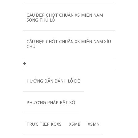
CẦU ĐẸP CHỐT CHUẨN XS MIỀN NAM
SONG THỦ LÔ
CẦU ĐẸP CHỐT CHUẨN XS MIỀN NAM XÍU
CHỦ
HƯỚNG DẪN ĐÁNH LÔ ĐỀ
PHƯƠNG PHÁP BẮT SỐ
TRỰC TIẾP KQXS
XSMB
XSMN