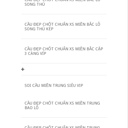
SONG THỦ
CẦU ĐẸP CHỐT CHUẨN XS MIỀN BẮC LÔ
SONG THỦ KÉP
CẦU ĐẸP CHỐT CHUẨN XS MIỀN BẮC CẶP
3 CÀNG VÍP
SOI CẦU MIỀN TRUNG SIÊU VIP
CẦU ĐẸP CHỐT CHUẨN XS MIỀN TRUNG
BAO LÔ
CẦU ĐẸP CHỐT CHUẨN XS MIỀN TRUNG