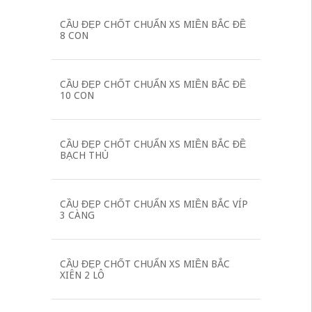
CẦU ĐẸP CHỐT CHUẨN XS MIỀN BẮC ĐỀ
8 CON
CẦU ĐẸP CHỐT CHUẨN XS MIỀN BẮC ĐỀ
10 CON
CẦU ĐẸP CHỐT CHUẨN XS MIỀN BẮC ĐỀ
BẠCH THỦ
CẦU ĐẸP CHỐT CHUẨN XS MIỀN BẮC VÍP
3 CÀNG
CẦU ĐẸP CHỐT CHUẨN XS MIỀN BẮC
XIÊN 2 LÔ