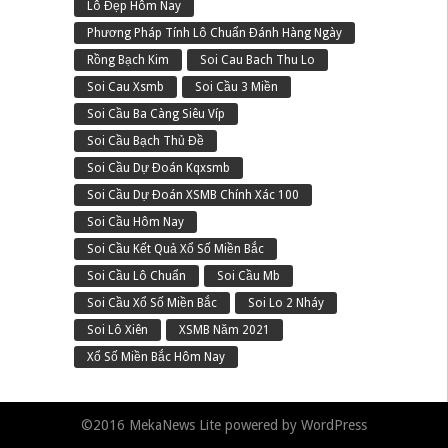
Lô Đẹp Hôm Nay
Phương Pháp Tính Lô Chuẩn Đánh Hàng Ngày
Rồng Bạch Kim
Soi Cau Bach Thu Lo
Soi Cau Xsmb
Soi Cầu 3 Miền
Soi Cầu Ba Càng Siêu Víp
Soi Cầu Bạch Thủ Đề
Soi Cầu Dự Đoán Kqxsmb
Soi Cầu Dự Đoán XSMB Chính Xác 100
Soi Cầu Hôm Nay
Soi Cầu Kết Quả Xổ Số Miền Bắc
Soi Cầu Lô Chuẩn
Soi Cầu Mb
Soi Cầu Xổ Số Miền Bắc
Soi Lo 2 Nháy
Soi Lô Xiên
XSMB Năm 2021
Xổ Số Miền Bắc Hôm Nay
©2016
MekaNews Lite
powered by
WordPress