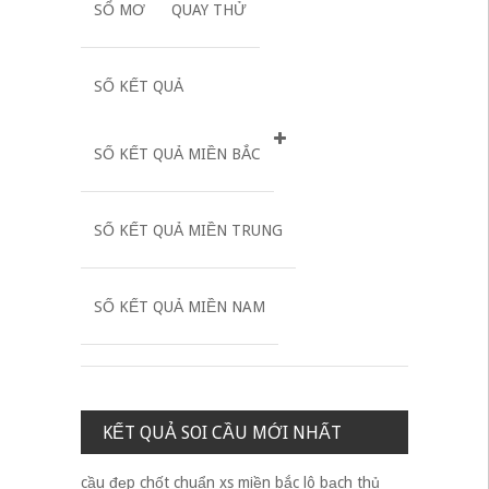
SỔ MƠ
QUAY THỬ
SỐ KẾT QUẢ
SỐ KẾT QUẢ MIỀN BẮC
SỐ KẾT QUẢ MIỀN TRUNG
SỐ KẾT QUẢ MIỀN NAM
KẾT QUẢ SOI CẦU MỚI NHẤT
cầu đẹp chốt chuẩn xs miền bắc lô bạch thủ