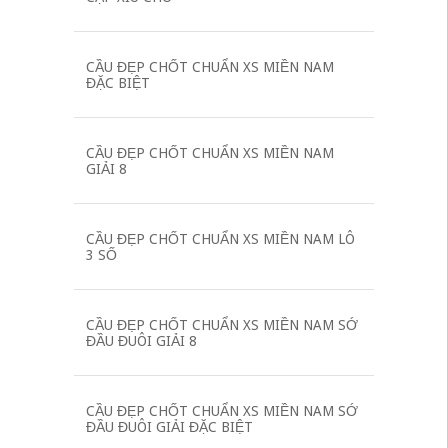
CẦU ĐẸP CHỐT CHUẨN XS MIỀN NAM
ĐẶC BIỆT
CẦU ĐẸP CHỐT CHUẨN XS MIỀN NAM
GIẢI 8
CẦU ĐẸP CHỐT CHUẨN XS MIỀN NAM LÔ
3 SỐ
CẦU ĐẸP CHỐT CHUẨN XS MIỀN NAM SỚ
ĐẦU ĐUÔI GIẢI 8
CẦU ĐẸP CHỐT CHUẨN XS MIỀN NAM SỚ
ĐẦU ĐUÔI GIẢI ĐẶC BIỆT