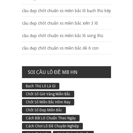
cầu đẹp chốt chuẩn xs miền bắc lô bạch thủ kép
cầu đẹp chốt chuẩn xs miền bắc xiên 3 lô
cầu đẹp chốt chuẩn xs miền bắc lô song thủ
cầu đẹp chốt chuẩn xs miền bắc đề 6 con
SOI CẦU LÔ ĐỀ MB HN
Bạch Thủ Lô Là Gì
Chốt Số Giờ Vàng Miền Bắc
Chốt Số Miền Bắc Hôm Nay
Chốt Số Đẹp Miền Bắc
Cách Bắt Lô Chuẩn Theo Ngày
Cách Chơi Lô Đề Chuyên Nghiệp