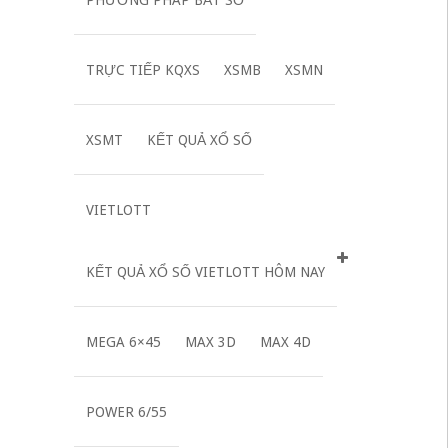
TRỰC TIẾP KQXS
XSMB
XSMN
XSMT
KẾT QUẢ XỔ SỐ
VIETLOTT
KẾT QUẢ XỔ SỐ VIETLOTT HÔM NAY
MEGA 6×45
MAX 3D
MAX 4D
POWER 6/55