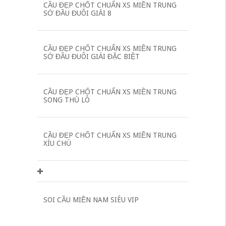
CẦU ĐẸP CHỐT CHUẨN XS MIỀN TRUNG
SỚ ĐẦU ĐUÔI GIẢI 8
CẦU ĐẸP CHỐT CHUẨN XS MIỀN TRUNG
SỚ ĐẦU ĐUÔI GIẢI ĐẶC BIỆT
CẦU ĐẸP CHỐT CHUẨN XS MIỀN TRUNG
SONG THỦ LÔ
CẦU ĐẸP CHỐT CHUẨN XS MIỀN TRUNG
XÍU CHỦ
SOI CẦU MIỀN NAM SIÊU VIP