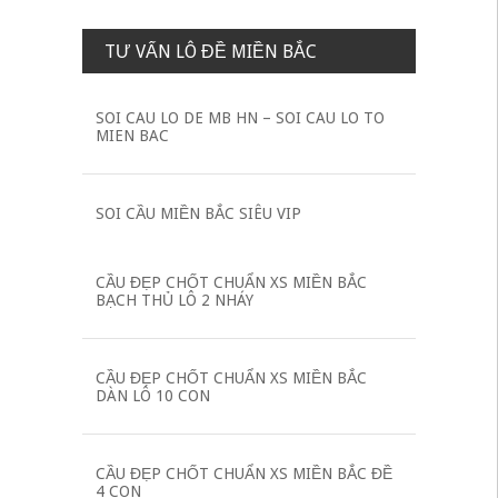
TƯ VẤN LÔ ĐỀ MIỀN BẮC
SOI CAU LO DE MB HN – SOI CAU LO TO
MIEN BAC
SOI CẦU MIỀN BẮC SIÊU VIP
CẦU ĐẸP CHỐT CHUẨN XS MIỀN BẮC
BẠCH THỦ LÔ 2 NHÁY
CẦU ĐẸP CHỐT CHUẨN XS MIỀN BẮC
DÀN LÔ 10 CON
CẦU ĐẸP CHỐT CHUẨN XS MIỀN BẮC ĐỀ
4 CON