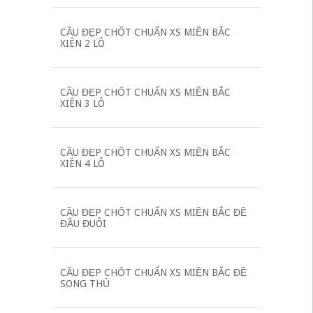
CẦU ĐẸP CHỐT CHUẨN XS MIỀN BẮC
XIÊN 2 LÔ
CẦU ĐẸP CHỐT CHUẨN XS MIỀN BẮC
XIÊN 3 LÔ
CẦU ĐẸP CHỐT CHUẨN XS MIỀN BẮC
XIÊN 4 LÔ
CẦU ĐẸP CHỐT CHUẨN XS MIỀN BẮC ĐỀ
ĐẦU ĐUÔI
CẦU ĐẸP CHỐT CHUẨN XS MIỀN BẮC ĐỀ
SONG THỦ