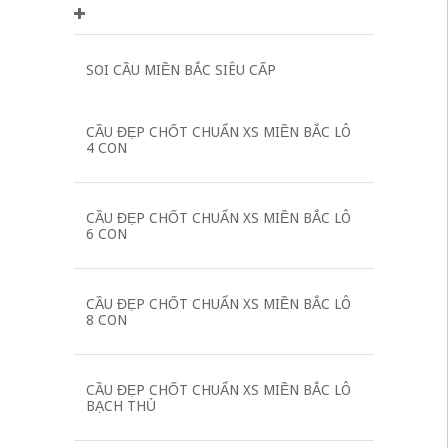
SOI CẦU MIỀN BẮC SIÊU CẤP
CẦU ĐẸP CHỐT CHUẨN XS MIỀN BẮC LÔ
4 CON
CẦU ĐẸP CHỐT CHUẨN XS MIỀN BẮC LÔ
6 CON
CẦU ĐẸP CHỐT CHUẨN XS MIỀN BẮC LÔ
8 CON
CẦU ĐẸP CHỐT CHUẨN XS MIỀN BẮC LÔ
BẠCH THỦ