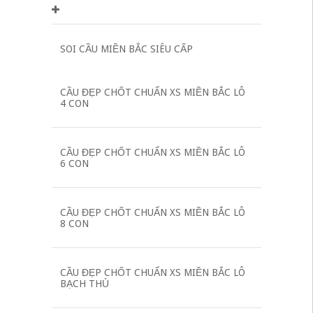
SOI CẦU MIỀN BẮC SIÊU CẤP
CẦU ĐẸP CHỐT CHUẨN XS MIỀN BẮC LÔ
4 CON
CẦU ĐẸP CHỐT CHUẨN XS MIỀN BẮC LÔ
6 CON
CẦU ĐẸP CHỐT CHUẨN XS MIỀN BẮC LÔ
8 CON
CẦU ĐẸP CHỐT CHUẨN XS MIỀN BẮC LÔ
BẠCH THỦ