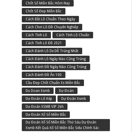
Chốt Số Miền Bắc Hôm Nay
Chốt Số Đẹp Miền Bắc
Cách Bắt Lô Chuẩn Theo Ngày
Cách Chơi Lô Đề Chuyên Nghiệp
Cách Tính Lô
Cách Tính Lô Chuẩn
Cách Tính Lô Đề 2021
Cách Đánh Lô De Dễ Trúng Nhất
Cách Đánh Lô Ngày Nào Cũng Trúng
Cách Đánh Đề Ngày Nào Cũng Trúng
Cách Đánh Đề Ăn 100
Cầu Đẹp Chốt Chuẩn Xs Miền Bắc
Du Doan Xsmb
Dự Đoán
Dự Đoán Lô Kép
Dự Đoán Xsmb
Dự Đoán XSMB VIP 26h
Dự Đoán Xổ Số Miền Bắc
Dự Đoán Xổ Số Miền Bắc Thứ Sáu Dự Đoán
Xsmb Kết Quả Xổ Số Miền Bắc Siêu Chính Xác