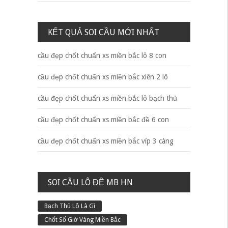
KẾT QUẢ SOI CẦU MỚI NHẤT
cầu đẹp chốt chuẩn xs miền bắc lô 8 con
cầu đẹp chốt chuẩn xs miền bắc xiên 2 lô
cầu đẹp chốt chuẩn xs miền bắc lô bạch thủ
cầu đẹp chốt chuẩn xs miền bắc đề 6 con
cầu đẹp chốt chuẩn xs miền bắc víp 3 càng
SOI CẦU LÔ ĐỀ MB HN
Bạch Thủ Lô Là Gì
Chốt Số Giờ Vàng Miền Bắc