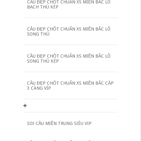
CẦU ĐẸP CHỐT CHUẨN XS MIỀN BẮC LÔ
BẠCH THỦ KÉP
CẦU ĐẸP CHỐT CHUẨN XS MIỀN BẮC LÔ
SONG THỦ
CẦU ĐẸP CHỐT CHUẨN XS MIỀN BẮC LÔ
SONG THỦ KÉP
CẦU ĐẸP CHỐT CHUẨN XS MIỀN BẮC CẶP
3 CÀNG VÍP
SOI CẦU MIỀN TRUNG SIÊU VIP