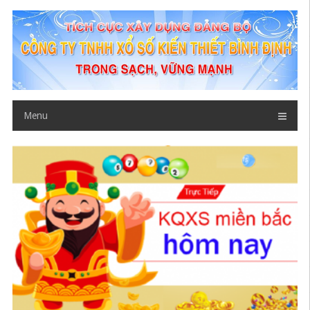
Skip
to
content
Menu