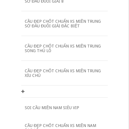
SỚ ĐẦU ĐUÔI GIẢI 8
CẦU ĐẸP CHỐT CHUẨN XS MIỀN TRUNG
SỚ ĐẦU ĐUÔI GIẢI ĐẶC BIỆT
CẦU ĐẸP CHỐT CHUẨN XS MIỀN TRUNG
SONG THỦ LÔ
CẦU ĐẸP CHỐT CHUẨN XS MIỀN TRUNG
XÍU CHỦ
SOI CẦU MIỀN NAM SIÊU VIP
CẦU ĐẸP CHỐT CHUẨN XS MIỀN NAM