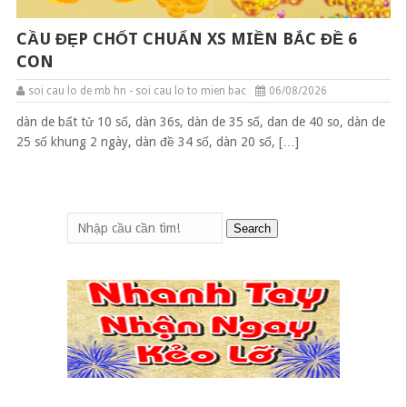
CẦU ĐẸP CHỐT CHUẨN XS MIỀN BẮC ĐỀ 6
CON
soi cau lo de mb hn - soi cau lo to mien bac
06/08/2026
dàn de bất tử 10 số, dàn 36s, dàn de 35 số, dan de 40 so, dàn de
25 số khung 2 ngày, dàn đề 34 số, dàn 20 số, […]
Search