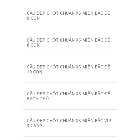
CẦU ĐẸP CHỐT CHUẨN XS MIỀN BẮC ĐỀ
6 CON
CẦU ĐẸP CHỐT CHUẨN XS MIỀN BẮC ĐỀ
8 CON
CẦU ĐẸP CHỐT CHUẨN XS MIỀN BẮC ĐỀ
10 CON
CẦU ĐẸP CHỐT CHUẨN XS MIỀN BẮC ĐỀ
BẠCH THỦ
CẦU ĐẸP CHỐT CHUẨN XS MIỀN BẮC VÍP
3 CÀNG