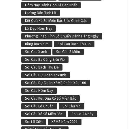
Hôm Nay Đánh Con Gì Đẹp Nhất
Hướng Dẫn Tính Lô
Kết Quả Xổ Số Miền Bắc Siêu Chính Xác
Lô Đẹp Hôm Nay
Phương Pháp Tính Lô Chuẩn Đánh Hàng Ngày
Rồng Bạch Kim
Soi Cau Bach Thu Lo
Soi Cau Xsmb
Soi Cầu 3 Miền
Soi Cầu Ba Càng Siêu Víp
Soi Cầu Bạch Thủ Đề
Soi Cầu Dự Đoán Kqxsmb
Soi Cầu Dự Đoán XSMB Chính Xác 100
Soi Cầu Hôm Nay
Soi Cầu Kết Quả Xổ Số Miền Bắc
Soi Cầu Lô Chuẩn
Soi Cầu Mb
Soi Cầu Xổ Số Miền Bắc
Soi Lo 2 Nháy
Soi Lô Xiên
XSMB Năm 2021