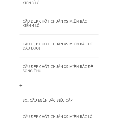
XIÊN 3 LÔ
CẦU ĐẸP CHỐT CHUẨN XS MIỀN BẮC
XIÊN 4 LÔ
CẦU ĐẸP CHỐT CHUẨN XS MIỀN BẮC ĐỀ
ĐẦU ĐUÔI
CẦU ĐẸP CHỐT CHUẨN XS MIỀN BẮC ĐỀ
SONG THỦ
SOI CẦU MIỀN BẮC SIÊU CẤP
CẦU ĐẸP CHỐT CHUẨN XS MIỀN BẮC LÔ