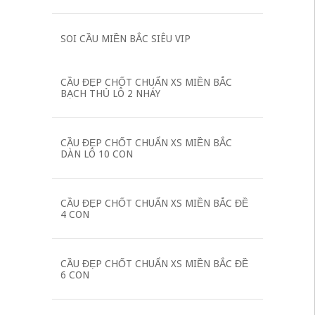
SOI CẦU MIỀN BẮC SIÊU VIP
CẦU ĐẸP CHỐT CHUẨN XS MIỀN BẮC
BẠCH THỦ LÔ 2 NHÁY
CẦU ĐẸP CHỐT CHUẨN XS MIỀN BẮC
DÀN LÔ 10 CON
CẦU ĐẸP CHỐT CHUẨN XS MIỀN BẮC ĐỀ
4 CON
CẦU ĐẸP CHỐT CHUẨN XS MIỀN BẮC ĐỀ
6 CON