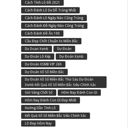
Cách Tính Lô Đề 2021
Cách Đánh Lô De Dễ Trúng Nhất
Cách Đánh Lô Ngày Nào Cũng Trúng
Cách Đánh Đề Ngày Nào Cũng Trúng
Cách Đánh Đề Ăn 100
Cầu Đẹp Chốt Chuẩn Xs Miền Bắc
Du Doan Xsmb
Dự Đoán
Dự Đoán Lô Kép
Dự Đoán Xsmb
Dự Đoán XSMB VIP 26h
Dự Đoán Xổ Số Miền Bắc
Dự Đoán Xổ Số Miền Bắc Thứ Sáu Dự Đoán
Xsmb Kết Quả Xổ Số Miền Bắc Siêu Chính Xác
Giờ Vàng Chốt Số
Hôm Nay Đánh Con Gì
Hôm Nay Đánh Con Gì Đẹp Nhất
Hướng Dẫn Tính Lô
Kết Quả Xổ Số Miền Bắc Siêu Chính Xác
Lô Đẹp Hôm Nay