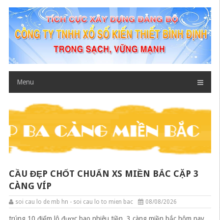
Skip
to
content
Menu
CẦU ĐẸP CHỐT CHUẨN XS MIỀN BẮC CẶP 3
CÀNG VÍP
soi cau lo de mb hn - soi cau lo to mien bac
08/08/2026
trúng 10 điểm lô được bao nhiêu tiền, 3 càng miền bắc hôm nay,