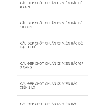
CẦU ĐẸP CHỐT CHUẨN XS MIỀN BẮC ĐỀ
8 CON
CẦU ĐẸP CHỐT CHUẨN XS MIỀN BẮC ĐỀ
10 CON
CẦU ĐẸP CHỐT CHUẨN XS MIỀN BẮC ĐỀ
BẠCH THỦ
CẦU ĐẸP CHỐT CHUẨN XS MIỀN BẮC VÍP
3 CÀNG
CẦU ĐẸP CHỐT CHUẨN XS MIỀN BẮC
XIÊN 2 LÔ
CẦU ĐẸP CHỐT CHUẨN XS MIỀN BẮC