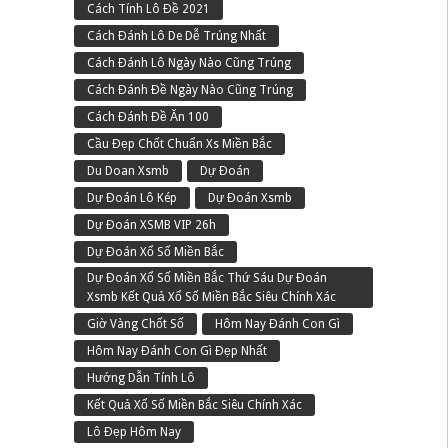
Cách Tính Lô Đề 2021
Cách Đánh Lô De Dễ Trúng Nhất
Cách Đánh Lô Ngày Nào Cũng Trúng
Cách Đánh Đề Ngày Nào Cũng Trúng
Cách Đánh Đề Ăn 100
Cầu Đẹp Chốt Chuẩn Xs Miền Bắc
Du Doan Xsmb
Dự Đoán
Dự Đoán Lô Kép
Dự Đoán Xsmb
Dự Đoán XSMB VIP 26h
Dự Đoán Xổ Số Miền Bắc
Dự Đoán Xổ Số Miền Bắc Thứ Sáu Dự Đoán
Xsmb Kết Quả Xổ Số Miền Bắc Siêu Chính Xác
Giờ Vàng Chốt Số
Hôm Nay Đánh Con Gì
Hôm Nay Đánh Con Gì Đẹp Nhất
Hướng Dẫn Tính Lô
Kết Quả Xổ Số Miền Bắc Siêu Chính Xác
Lô Đẹp Hôm Nay