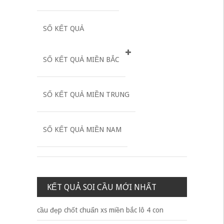
SỐ KẾT QUẢ
SỐ KẾT QUẢ MIỀN BẮC
SỐ KẾT QUẢ MIỀN TRUNG
SỐ KẾT QUẢ MIỀN NAM
KẾT QUẢ SOI CẦU MỚI NHẤT
cầu đẹp chốt chuẩn xs miền bắc lô 4 con