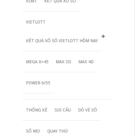
XSMT
KẾT QUẢ XỔ SỐ
VIETLOTT
KẾT QUẢ XỔ SỐ VIETLOTT HÔM NAY
MEGA 6×45
MAX 3D
MAX 4D
POWER 6/55
THỐNG KÊ
SOI CẦU
DÒ VÉ SỐ
SỔ MƠ
QUAY THỬ