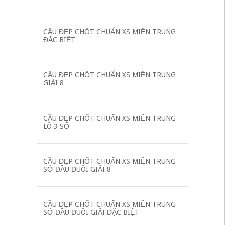
CẦU ĐẸP CHỐT CHUẨN XS MIỀN TRUNG
ĐẶC BIỆT
CẦU ĐẸP CHỐT CHUẨN XS MIỀN TRUNG
GIẢI 8
CẦU ĐẸP CHỐT CHUẨN XS MIỀN TRUNG
LÔ 3 SỐ
CẦU ĐẸP CHỐT CHUẨN XS MIỀN TRUNG
SỚ ĐẦU ĐUÔI GIẢI 8
CẦU ĐẸP CHỐT CHUẨN XS MIỀN TRUNG
SỚ ĐẦU ĐUÔI GIẢI ĐẶC BIỆT