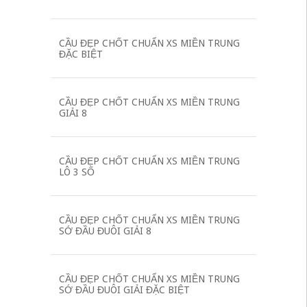
CẦU ĐẸP CHỐT CHUẨN XS MIỀN TRUNG
ĐẶC BIỆT
CẦU ĐẸP CHỐT CHUẨN XS MIỀN TRUNG
GIẢI 8
CẦU ĐẸP CHỐT CHUẨN XS MIỀN TRUNG
LÔ 3 SỐ
CẦU ĐẸP CHỐT CHUẨN XS MIỀN TRUNG
SỚ ĐẦU ĐUÔI GIẢI 8
CẦU ĐẸP CHỐT CHUẨN XS MIỀN TRUNG
SỚ ĐẦU ĐUÔI GIẢI ĐẶC BIỆT