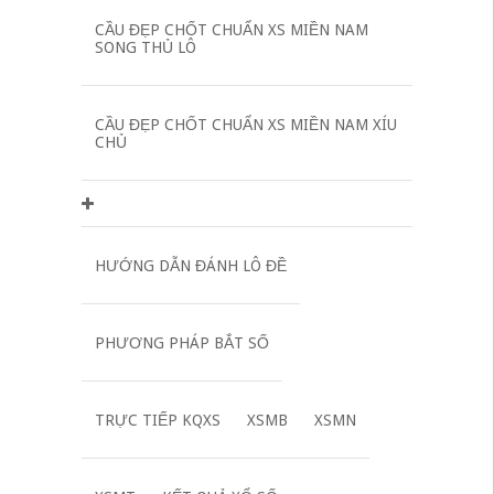
CẦU ĐẸP CHỐT CHUẨN XS MIỀN NAM
SONG THỦ LÔ
CẦU ĐẸP CHỐT CHUẨN XS MIỀN NAM XÍU
CHỦ
HƯỚNG DẪN ĐÁNH LÔ ĐỀ
PHƯƠNG PHÁP BẮT SỐ
TRỰC TIẾP KQXS
XSMB
XSMN