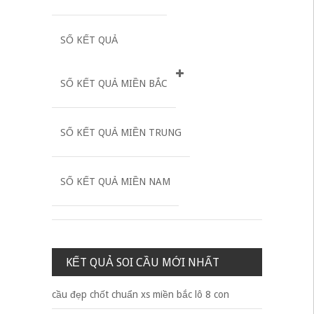
SỐ KẾT QUẢ
SỐ KẾT QUẢ MIỀN BẮC
SỐ KẾT QUẢ MIỀN TRUNG
SỐ KẾT QUẢ MIỀN NAM
KẾT QUẢ SOI CẦU MỚI NHẤT
cầu đẹp chốt chuẩn xs miền bắc lô 8 con