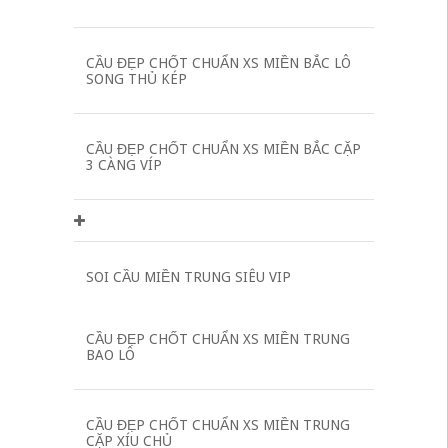
CẦU ĐẸP CHỐT CHUẨN XS MIỀN BẮC LÔ
SONG THỦ KÉP
CẦU ĐẸP CHỐT CHUẨN XS MIỀN BẮC CẶP
3 CÀNG VÍP
SOI CẦU MIỀN TRUNG SIÊU VIP
CẦU ĐẸP CHỐT CHUẨN XS MIỀN TRUNG
BAO LÔ
CẦU ĐẸP CHỐT CHUẨN XS MIỀN TRUNG
CẶP XÍU CHỦ