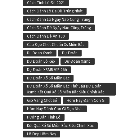
Cách Tính Lô Đề 2021
Cách Đánh Lô De Dễ Trúng Nhất
Cách Đánh Lô Ngày Nào Cũng Trúng
Cách Đánh Đề Ngày Nào Cũng Trúng
Cách Đánh Đề Ăn 100
Cầu Đẹp Chốt Chuẩn Xs Miền Bắc
Du Doan Xsmb
Dự Đoán
Dự Đoán Lô Kép
Dự Đoán Xsmb
Dự Đoán XSMB VIP 26h
Dự Đoán Xổ Số Miền Bắc
Dự Đoán Xổ Số Miền Bắc Thứ Sáu Dự Đoán
Xsmb Kết Quả Xổ Số Miền Bắc Siêu Chính Xác
Giờ Vàng Chốt Số
Hôm Nay Đánh Con Gì
Hôm Nay Đánh Con Gì Đẹp Nhất
Hướng Dẫn Tính Lô
Kết Quả Xổ Số Miền Bắc Siêu Chính Xác
Lô Đẹp Hôm Nay