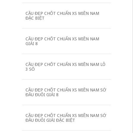
CẦU ĐẸP CHỐT CHUẨN XS MIỀN NAM
ĐẶC BIỆT
CẦU ĐẸP CHỐT CHUẨN XS MIỀN NAM
GIẢI 8
CẦU ĐẸP CHỐT CHUẨN XS MIỀN NAM LÔ
3 SỐ
CẦU ĐẸP CHỐT CHUẨN XS MIỀN NAM SỚ
ĐẦU ĐUÔI GIẢI 8
CẦU ĐẸP CHỐT CHUẨN XS MIỀN NAM SỚ
ĐẦU ĐUÔI GIẢI ĐẶC BIỆT