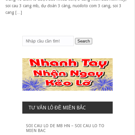
soi cau 3 cang mb, dự đoán 3 càng, nuoiloto com 3 cang, soi 3
cang […]
Search
TƯ VẤN LÔ ĐỀ MIỀN BẮC
SOI CAU LO DE MB HN – SOI CAU LO TO
MIEN BAC