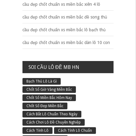
cầu đẹp chốt chuẩn xs miền bắc xiên 4 lô
cầu đẹp chốt chuẩn xs miền bắc đề song thủ
cầu đẹp chốt chuẩn xs miền bắc lô bạch thủ
cầu đẹp chốt chuẩn xs miền bắc dàn lô 10 con
SOI CẦU LÔ ĐỀ MB HN
Bạch Thủ Lô Là Gì
Chốt Số Giờ Vàng Miền Bắc
Chốt Số Miền Bắc Hôm Nay
Chốt Số Đẹp Miền Bắc
Cách Bắt Lô Chuẩn Theo Ngày
Cách Chơi Lô Đề Chuyên Nghiệp
Cách Tính Lô
Cách Tính Lô Chuẩn