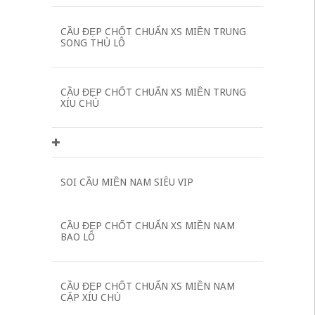
CẦU ĐẸP CHỐT CHUẨN XS MIỀN TRUNG
SONG THỦ LÔ
CẦU ĐẸP CHỐT CHUẨN XS MIỀN TRUNG
XÍU CHỦ
SOI CẦU MIỀN NAM SIÊU VIP
CẦU ĐẸP CHỐT CHUẨN XS MIỀN NAM
BAO LÔ
CẦU ĐẸP CHỐT CHUẨN XS MIỀN NAM
CẶP XÍU CHỦ