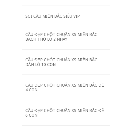
SOI CẦU MIỀN BẮC SIÊU VIP
CẦU ĐẸP CHỐT CHUẨN XS MIỀN BẮC
BẠCH THỦ LÔ 2 NHÁY
CẦU ĐẸP CHỐT CHUẨN XS MIỀN BẮC
DÀN LÔ 10 CON
CẦU ĐẸP CHỐT CHUẨN XS MIỀN BẮC ĐỀ
4 CON
CẦU ĐẸP CHỐT CHUẨN XS MIỀN BẮC ĐỀ
6 CON