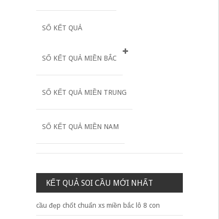
SỐ KẾT QUẢ
SỐ KẾT QUẢ MIỀN BẮC
SỐ KẾT QUẢ MIỀN TRUNG
SỐ KẾT QUẢ MIỀN NAM
KẾT QUẢ SOI CẦU MỚI NHẤT
cầu đẹp chốt chuẩn xs miền bắc lô 8 con