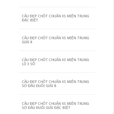
CẦU ĐẸP CHỐT CHUẨN XS MIỀN TRUNG
ĐẶC BIỆT
CẦU ĐẸP CHỐT CHUẨN XS MIỀN TRUNG
GIẢI 8
CẦU ĐẸP CHỐT CHUẨN XS MIỀN TRUNG
LÔ 3 SỐ
CẦU ĐẸP CHỐT CHUẨN XS MIỀN TRUNG
SỚ ĐẦU ĐUÔI GIẢI 8
CẦU ĐẸP CHỐT CHUẨN XS MIỀN TRUNG
SỚ ĐẦU ĐUÔI GIẢI ĐẶC BIỆT