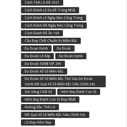
Cách Tính Lô Đề 2021
Cách Đánh Lô De Dễ Trúng Nhất
Cách Đánh Lô Ngày Nào Cũng Trúng
Cách Đánh Đề Ngày Nào Cũng Trúng
Cách Đánh Đề Ăn 100
Cầu Đẹp Chốt Chuẩn Xs Miền Bắc
Du Doan Xsmb
Dự Đoán
Dự Đoán Lô Kép
Dự Đoán Xsmb
Dự Đoán XSMB VIP 26h
Dự Đoán Xổ Số Miền Bắc
Dự Đoán Xổ Số Miền Bắc Thứ Sáu Dự Đoán
Xsmb Kết Quả Xổ Số Miền Bắc Siêu Chính Xác
Giờ Vàng Chốt Số
Hôm Nay Đánh Con Gì
Hôm Nay Đánh Con Gì Đẹp Nhất
Hướng Dẫn Tính Lô
Kết Quả Xổ Số Miền Bắc Siêu Chính Xác
Lô Đẹp Hôm Nay