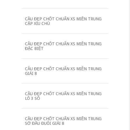
CẦU ĐẸP CHỐT CHUẨN XS MIỀN TRUNG
CẶP XÍU CHỦ
CẦU ĐẸP CHỐT CHUẨN XS MIỀN TRUNG
ĐẶC BIỆT
CẦU ĐẸP CHỐT CHUẨN XS MIỀN TRUNG
GIẢI 8
CẦU ĐẸP CHỐT CHUẨN XS MIỀN TRUNG
LÔ 3 SỐ
CẦU ĐẸP CHỐT CHUẨN XS MIỀN TRUNG
SỚ ĐẦU ĐUÔI GIẢI 8