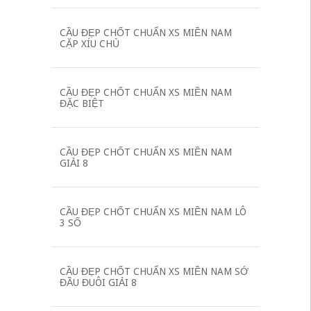
CẦU ĐẸP CHỐT CHUẨN XS MIỀN NAM
CẶP XÍU CHỦ
CẦU ĐẸP CHỐT CHUẨN XS MIỀN NAM
ĐẶC BIỆT
CẦU ĐẸP CHỐT CHUẨN XS MIỀN NAM
GIẢI 8
CẦU ĐẸP CHỐT CHUẨN XS MIỀN NAM LÔ
3 SỐ
CẦU ĐẸP CHỐT CHUẨN XS MIỀN NAM SỚ
ĐẦU ĐUÔI GIẢI 8