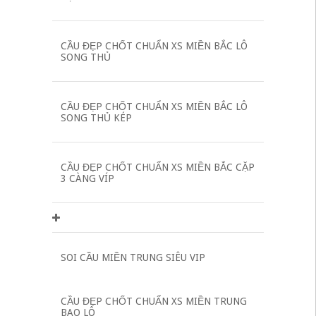
CẦU ĐẸP CHỐT CHUẨN XS MIỀN BẮC LÔ
SONG THỦ
CẦU ĐẸP CHỐT CHUẨN XS MIỀN BẮC LÔ
SONG THỦ KÉP
CẦU ĐẸP CHỐT CHUẨN XS MIỀN BẮC CẶP
3 CÀNG VÍP
SOI CẦU MIỀN TRUNG SIÊU VIP
CẦU ĐẸP CHỐT CHUẨN XS MIỀN TRUNG
BAO LÔ