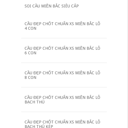
SOI CẦU MIỀN BẮC SIÊU CẤP
CẦU ĐẸP CHỐT CHUẨN XS MIỀN BẮC LÔ
4 CON
CẦU ĐẸP CHỐT CHUẨN XS MIỀN BẮC LÔ
6 CON
CẦU ĐẸP CHỐT CHUẨN XS MIỀN BẮC LÔ
8 CON
CẦU ĐẸP CHỐT CHUẨN XS MIỀN BẮC LÔ
BẠCH THỦ
CẦU ĐẸP CHỐT CHUẨN XS MIỀN BẮC LÔ
BẠCH THỦ KÉP