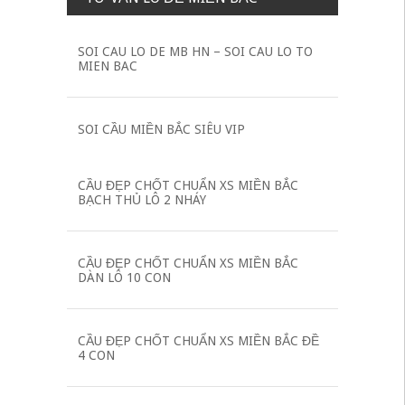
SOI CAU LO DE MB HN – SOI CAU LO TO
MIEN BAC
SOI CẦU MIỀN BẮC SIÊU VIP
CẦU ĐẸP CHỐT CHUẨN XS MIỀN BẮC
BẠCH THỦ LÔ 2 NHÁY
CẦU ĐẸP CHỐT CHUẨN XS MIỀN BẮC
DÀN LÔ 10 CON
CẦU ĐẸP CHỐT CHUẨN XS MIỀN BẮC ĐỀ
4 CON