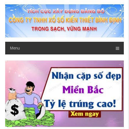
Skip
to
content
Menu