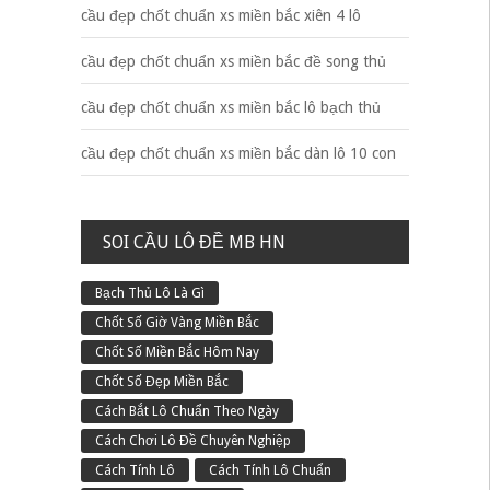
cầu đẹp chốt chuẩn xs miền bắc xiên 4 lô
cầu đẹp chốt chuẩn xs miền bắc đề song thủ
cầu đẹp chốt chuẩn xs miền bắc lô bạch thủ
cầu đẹp chốt chuẩn xs miền bắc dàn lô 10 con
SOI CẦU LÔ ĐỀ MB HN
Bạch Thủ Lô Là Gì
Chốt Số Giờ Vàng Miền Bắc
Chốt Số Miền Bắc Hôm Nay
Chốt Số Đẹp Miền Bắc
Cách Bắt Lô Chuẩn Theo Ngày
Cách Chơi Lô Đề Chuyên Nghiệp
Cách Tính Lô
Cách Tính Lô Chuẩn