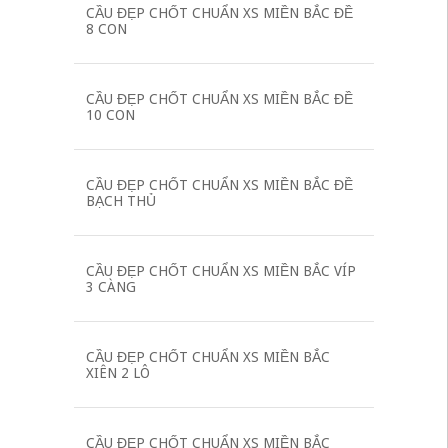
CẦU ĐẸP CHỐT CHUẨN XS MIỀN BẮC ĐỀ
8 CON
CẦU ĐẸP CHỐT CHUẨN XS MIỀN BẮC ĐỀ
10 CON
CẦU ĐẸP CHỐT CHUẨN XS MIỀN BẮC ĐỀ
BẠCH THỦ
CẦU ĐẸP CHỐT CHUẨN XS MIỀN BẮC VÍP
3 CÀNG
CẦU ĐẸP CHỐT CHUẨN XS MIỀN BẮC
XIÊN 2 LÔ
CẦU ĐẸP CHỐT CHUẨN XS MIỀN BẮC