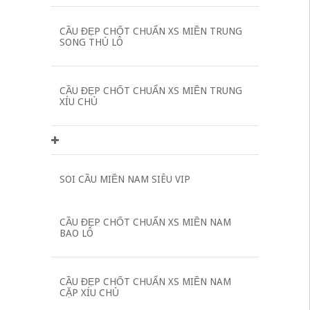
CẦU ĐẸP CHỐT CHUẨN XS MIỀN TRUNG
SONG THỦ LÔ
CẦU ĐẸP CHỐT CHUẨN XS MIỀN TRUNG
XÍU CHỦ
SOI CẦU MIỀN NAM SIÊU VIP
CẦU ĐẸP CHỐT CHUẨN XS MIỀN NAM
BAO LÔ
CẦU ĐẸP CHỐT CHUẨN XS MIỀN NAM
CẶP XÍU CHỦ