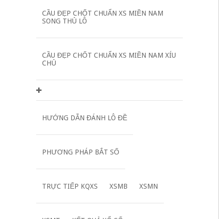
CẦU ĐẸP CHỐT CHUẨN XS MIỀN NAM
SONG THỦ LÔ
CẦU ĐẸP CHỐT CHUẨN XS MIỀN NAM XÍU
CHỦ
HƯỚNG DẪN ĐÁNH LÔ ĐỀ
PHƯƠNG PHÁP BẮT SỐ
TRỰC TIẾP KQXS
XSMB
XSMN