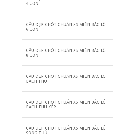
4 CON
CẦU ĐẸP CHỐT CHUẨN XS MIỀN BẮC LÔ
6 CON
CẦU ĐẸP CHỐT CHUẨN XS MIỀN BẮC LÔ
8 CON
CẦU ĐẸP CHỐT CHUẨN XS MIỀN BẮC LÔ
BẠCH THỦ
CẦU ĐẸP CHỐT CHUẨN XS MIỀN BẮC LÔ
BẠCH THỦ KÉP
CẦU ĐẸP CHỐT CHUẨN XS MIỀN BẮC LÔ
SONG THỦ