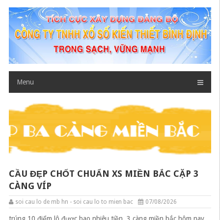
Skip
to
content
Menu
CẦU ĐẸP CHỐT CHUẨN XS MIỀN BẮC CẶP 3
CÀNG VÍP
soi cau lo de mb hn - soi cau lo to mien bac
07/08/2026
trúng 10 điểm lô được bao nhiêu tiền, 3 càng miền bắc hôm nay,