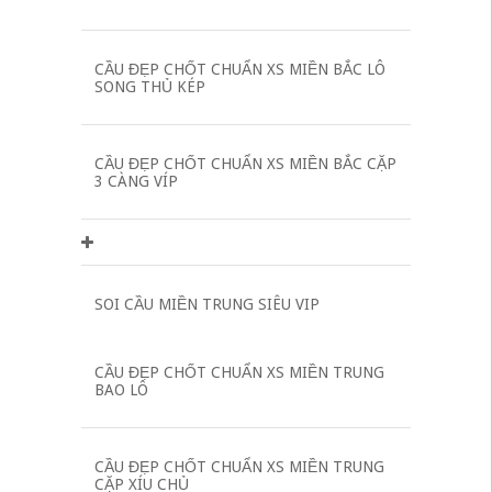
CẦU ĐẸP CHỐT CHUẨN XS MIỀN BẮC LÔ
SONG THỦ KÉP
CẦU ĐẸP CHỐT CHUẨN XS MIỀN BẮC CẶP
3 CÀNG VÍP
SOI CẦU MIỀN TRUNG SIÊU VIP
CẦU ĐẸP CHỐT CHUẨN XS MIỀN TRUNG
BAO LÔ
CẦU ĐẸP CHỐT CHUẨN XS MIỀN TRUNG
CẶP XÍU CHỦ