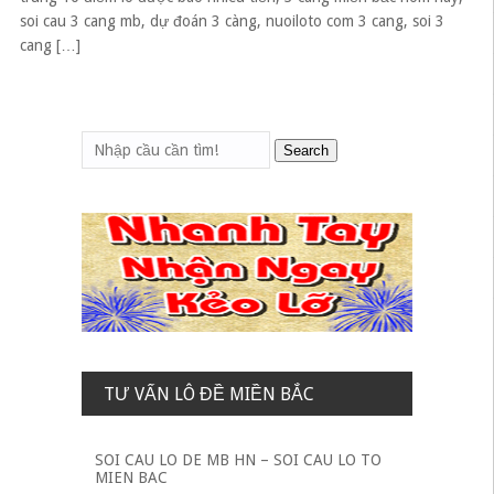
soi cau 3 cang mb, dự đoán 3 càng, nuoiloto com 3 cang, soi 3
cang […]
Search
TƯ VẤN LÔ ĐỀ MIỀN BẮC
SOI CAU LO DE MB HN – SOI CAU LO TO
MIEN BAC