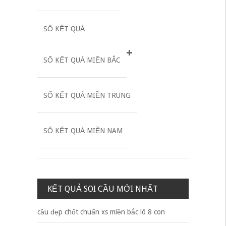
SỐ KẾT QUẢ
SỐ KẾT QUẢ MIỀN BẮC
SỐ KẾT QUẢ MIỀN TRUNG
SỐ KẾT QUẢ MIỀN NAM
KẾT QUẢ SOI CẦU MỚI NHẤT
cầu đẹp chốt chuẩn xs miền bắc lô 8 con