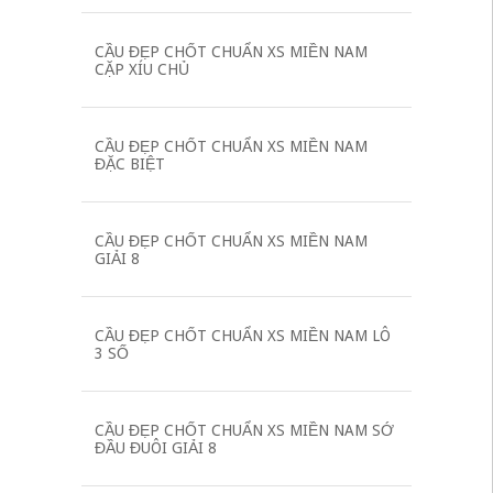
CẦU ĐẸP CHỐT CHUẨN XS MIỀN NAM
CẶP XÍU CHỦ
CẦU ĐẸP CHỐT CHUẨN XS MIỀN NAM
ĐẶC BIỆT
CẦU ĐẸP CHỐT CHUẨN XS MIỀN NAM
GIẢI 8
CẦU ĐẸP CHỐT CHUẨN XS MIỀN NAM LÔ
3 SỐ
CẦU ĐẸP CHỐT CHUẨN XS MIỀN NAM SỚ
ĐẦU ĐUÔI GIẢI 8