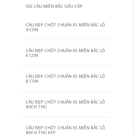
SOI CẦU MIỀN BẮC SIÊU CẤP
CẦU ĐẸP CHỐT CHUẨN XS MIỀN BẮC LÔ
4 CON
CẦU ĐẸP CHỐT CHUẨN XS MIỀN BẮC LÔ
6 CON
CẦU ĐẸP CHỐT CHUẨN XS MIỀN BẮC LÔ
8 CON
CẦU ĐẸP CHỐT CHUẨN XS MIỀN BẮC LÔ
BẠCH THỦ
CẦU ĐẸP CHỐT CHUẨN XS MIỀN BẮC LÔ
BẠCH THỦ KÉP