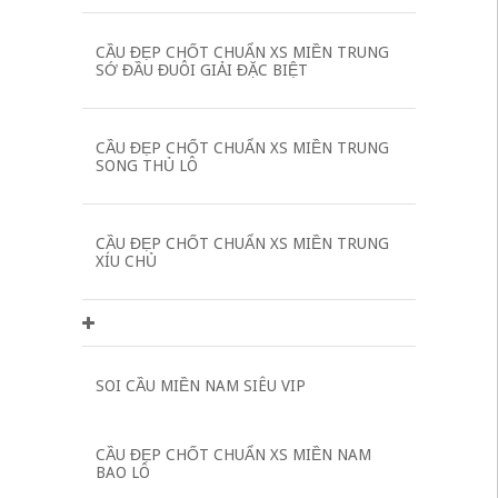
CẦU ĐẸP CHỐT CHUẨN XS MIỀN TRUNG
SỚ ĐẦU ĐUÔI GIẢI ĐẶC BIỆT
CẦU ĐẸP CHỐT CHUẨN XS MIỀN TRUNG
SONG THỦ LÔ
CẦU ĐẸP CHỐT CHUẨN XS MIỀN TRUNG
XÍU CHỦ
SOI CẦU MIỀN NAM SIÊU VIP
CẦU ĐẸP CHỐT CHUẨN XS MIỀN NAM
BAO LÔ