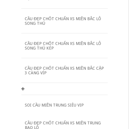
CẦU ĐẸP CHỐT CHUẨN XS MIỀN BẮC LÔ
SONG THỦ
CẦU ĐẸP CHỐT CHUẨN XS MIỀN BẮC LÔ
SONG THỦ KÉP
CẦU ĐẸP CHỐT CHUẨN XS MIỀN BẮC CẶP
3 CÀNG VÍP
SOI CẦU MIỀN TRUNG SIÊU VIP
CẦU ĐẸP CHỐT CHUẨN XS MIỀN TRUNG
BAO LÔ