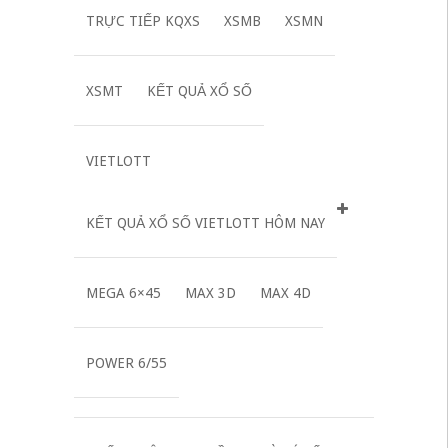
TRỰC TIẾP KQXS
XSMB
XSMN
XSMT
KẾT QUẢ XỔ SỐ
VIETLOTT
KẾT QUẢ XỔ SỐ VIETLOTT HÔM NAY
MEGA 6×45
MAX 3D
MAX 4D
POWER 6/55