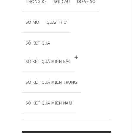
THỐNG KÊ
SOI CẦU
DÒ VÉ SỐ
SỔ MƠ
QUAY THỬ
SỐ KẾT QUẢ
SỐ KẾT QUẢ MIỀN BẮC
SỐ KẾT QUẢ MIỀN TRUNG
SỐ KẾT QUẢ MIỀN NAM