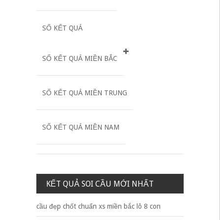
SỐ KẾT QUẢ
SỐ KẾT QUẢ MIỀN BẮC
SỐ KẾT QUẢ MIỀN TRUNG
SỐ KẾT QUẢ MIỀN NAM
KẾT QUẢ SOI CẦU MỚI NHẤT
cầu đẹp chốt chuẩn xs miền bắc lô 8 con