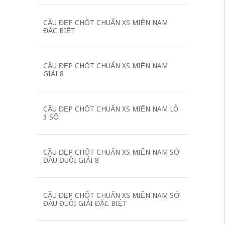
CẦU ĐẸP CHỐT CHUẨN XS MIỀN NAM
ĐẶC BIỆT
CẦU ĐẸP CHỐT CHUẨN XS MIỀN NAM
GIẢI 8
CẦU ĐẸP CHỐT CHUẨN XS MIỀN NAM LÔ
3 SỐ
CẦU ĐẸP CHỐT CHUẨN XS MIỀN NAM SỚ
ĐẦU ĐUÔI GIẢI 8
CẦU ĐẸP CHỐT CHUẨN XS MIỀN NAM SỚ
ĐẦU ĐUÔI GIẢI ĐẶC BIỆT