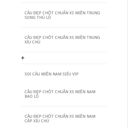
CẦU ĐẸP CHỐT CHUẨN XS MIỀN TRUNG
SONG THỦ LÔ
CẦU ĐẸP CHỐT CHUẨN XS MIỀN TRUNG
XÍU CHỦ
SOI CẦU MIỀN NAM SIÊU VIP
CẦU ĐẸP CHỐT CHUẨN XS MIỀN NAM
BAO LÔ
CẦU ĐẸP CHỐT CHUẨN XS MIỀN NAM
CẶP XÍU CHỦ