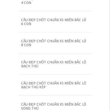
4 CON
CẦU ĐẸP CHỐT CHUẨN XS MIỀN BẮC LÔ
6 CON
CẦU ĐẸP CHỐT CHUẨN XS MIỀN BẮC LÔ
8 CON
CẦU ĐẸP CHỐT CHUẨN XS MIỀN BẮC LÔ
BẠCH THỦ
CẦU ĐẸP CHỐT CHUẨN XS MIỀN BẮC LÔ
BẠCH THỦ KÉP
CẦU ĐẸP CHỐT CHUẨN XS MIỀN BẮC LÔ
SONG THỦ