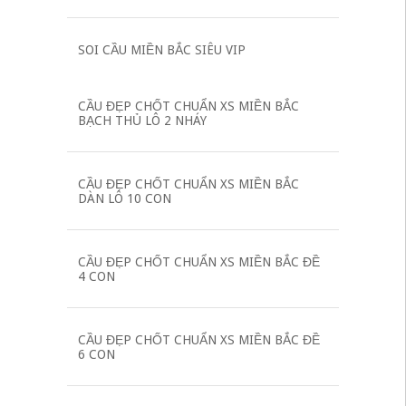
SOI CẦU MIỀN BẮC SIÊU VIP
CẦU ĐẸP CHỐT CHUẨN XS MIỀN BẮC
BẠCH THỦ LÔ 2 NHÁY
CẦU ĐẸP CHỐT CHUẨN XS MIỀN BẮC
DÀN LÔ 10 CON
CẦU ĐẸP CHỐT CHUẨN XS MIỀN BẮC ĐỀ
4 CON
CẦU ĐẸP CHỐT CHUẨN XS MIỀN BẮC ĐỀ
6 CON