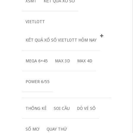
XSMT
KẾT QUẢ XỔ SỐ
VIETLOTT
KẾT QUẢ XỔ SỐ VIETLOTT HÔM NAY
MEGA 6×45
MAX 3D
MAX 4D
POWER 6/55
THỐNG KÊ
SOI CẦU
DÒ VÉ SỐ
SỔ MƠ
QUAY THỬ