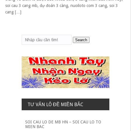
soi cau 3 cang mb, dự đoán 3 càng, nuoiloto com 3 cang, soi 3
cang […]
Search
TƯ VẤN LÔ ĐỀ MIỀN BẮC
SOI CAU LO DE MB HN – SOI CAU LO TO
MIEN BAC