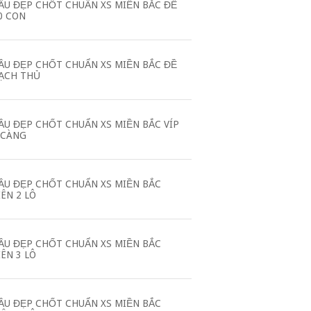
ẦU ĐẸP CHỐT CHUẨN XS MIỀN BẮC ĐỀ
0 CON
ẦU ĐẸP CHỐT CHUẨN XS MIỀN BẮC ĐỀ
ẠCH THỦ
ẦU ĐẸP CHỐT CHUẨN XS MIỀN BẮC VÍP
 CÀNG
ẦU ĐẸP CHỐT CHUẨN XS MIỀN BẮC
IÊN 2 LÔ
ẦU ĐẸP CHỐT CHUẨN XS MIỀN BẮC
IÊN 3 LÔ
ẦU ĐẸP CHỐT CHUẨN XS MIỀN BẮC