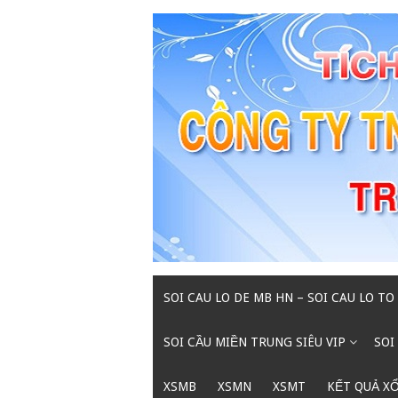
Skip
to
content
SOI CAU LO DE MB HN – SOI CAU LO TO
SOI CẦU MIỀN TRUNG SIÊU VIP
SOI
XSMB
XSMN
XSMT
KẾT QUẢ X