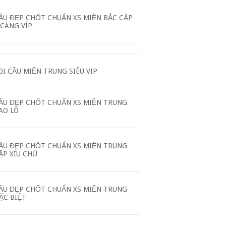
ẦU ĐẸP CHỐT CHUẨN XS MIỀN BẮC CẶP
 CÀNG VÍP
OI CẦU MIỀN TRUNG SIÊU VIP
ẦU ĐẸP CHỐT CHUẨN XS MIỀN TRUNG
AO LÔ
ẦU ĐẸP CHỐT CHUẨN XS MIỀN TRUNG
ẶP XÍU CHỦ
ẦU ĐẸP CHỐT CHUẨN XS MIỀN TRUNG
ẶC BIỆT