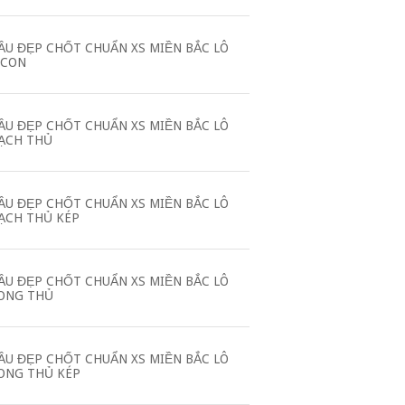
ẦU ĐẸP CHỐT CHUẨN XS MIỀN BẮC LÔ
 CON
ẦU ĐẸP CHỐT CHUẨN XS MIỀN BẮC LÔ
ẠCH THỦ
ẦU ĐẸP CHỐT CHUẨN XS MIỀN BẮC LÔ
ẠCH THỦ KÉP
ẦU ĐẸP CHỐT CHUẨN XS MIỀN BẮC LÔ
ONG THỦ
ẦU ĐẸP CHỐT CHUẨN XS MIỀN BẮC LÔ
ONG THỦ KÉP