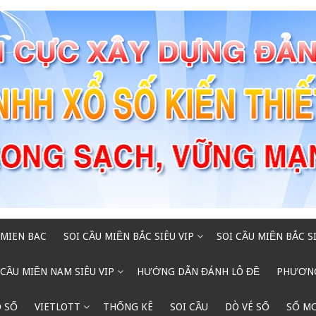
 MIEN BAC
SOI CẦU MIỀN BẮC SIÊU VIP
SOI CẦU MIỀN BẮC S
 CẦU MIỀN NAM SIÊU VIP
HƯỚNG DẪN ĐÁNH LÔ ĐỀ
PHƯƠNG
Ổ SỐ
VIETLOTT
THỐNG KÊ
SOI CẦU
DÒ VÉ SỐ
SỔ M