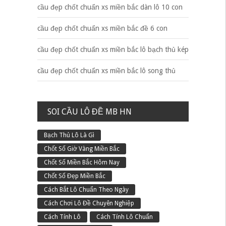
cầu đẹp chốt chuẩn xs miền bắc dàn lô 10 con
cầu đẹp chốt chuẩn xs miền bắc đề 6 con
cầu đẹp chốt chuẩn xs miền bắc lô bạch thủ kép
cầu đẹp chốt chuẩn xs miền bắc lô song thủ
SOI CẦU LÔ ĐỀ MB HN
Bạch Thủ Lô Là Gì
Chốt Số Giờ Vàng Miền Bắc
Chốt Số Miền Bắc Hôm Nay
Chốt Số Đẹp Miền Bắc
Cách Bắt Lô Chuẩn Theo Ngày
Cách Chơi Lô Đề Chuyên Nghiệp
Cách Tính Lô
Cách Tính Lô Chuẩn