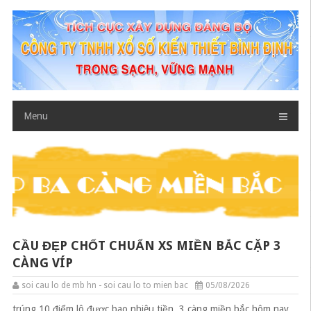
Skip
to
content
Menu
CẦU ĐẸP CHỐT CHUẨN XS MIỀN BẮC CẶP 3
CÀNG VÍP
soi cau lo de mb hn - soi cau lo to mien bac
05/08/2026
trúng 10 điểm lô được bao nhiêu tiền, 3 càng miền bắc hôm nay,