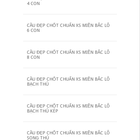
4 CON
CẦU ĐẸP CHỐT CHUẨN XS MIỀN BẮC LÔ
6 CON
CẦU ĐẸP CHỐT CHUẨN XS MIỀN BẮC LÔ
8 CON
CẦU ĐẸP CHỐT CHUẨN XS MIỀN BẮC LÔ
BẠCH THỦ
CẦU ĐẸP CHỐT CHUẨN XS MIỀN BẮC LÔ
BẠCH THỦ KÉP
CẦU ĐẸP CHỐT CHUẨN XS MIỀN BẮC LÔ
SONG THỦ