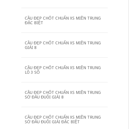
CẦU ĐẸP CHỐT CHUẨN XS MIỀN TRUNG
ĐẶC BIỆT
CẦU ĐẸP CHỐT CHUẨN XS MIỀN TRUNG
GIẢI 8
CẦU ĐẸP CHỐT CHUẨN XS MIỀN TRUNG
LÔ 3 SỐ
CẦU ĐẸP CHỐT CHUẨN XS MIỀN TRUNG
SỚ ĐẦU ĐUÔI GIẢI 8
CẦU ĐẸP CHỐT CHUẨN XS MIỀN TRUNG
SỚ ĐẦU ĐUÔI GIẢI ĐẶC BIỆT