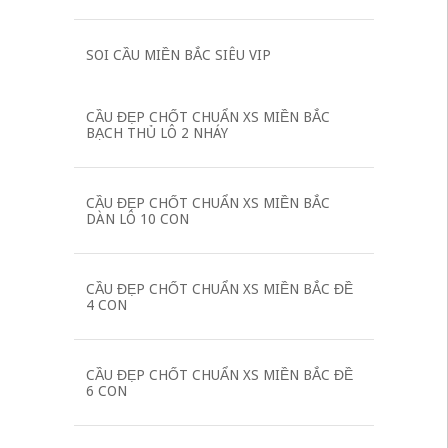
SOI CẦU MIỀN BẮC SIÊU VIP
CẦU ĐẸP CHỐT CHUẨN XS MIỀN BẮC
BẠCH THỦ LÔ 2 NHÁY
CẦU ĐẸP CHỐT CHUẨN XS MIỀN BẮC
DÀN LÔ 10 CON
CẦU ĐẸP CHỐT CHUẨN XS MIỀN BẮC ĐỀ
4 CON
CẦU ĐẸP CHỐT CHUẨN XS MIỀN BẮC ĐỀ
6 CON