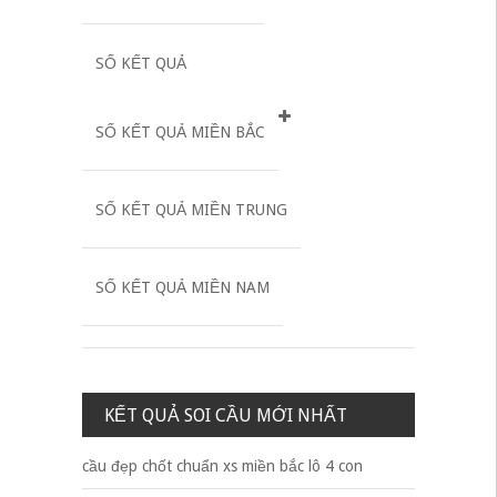
SỐ KẾT QUẢ
SỐ KẾT QUẢ MIỀN BẮC
SỐ KẾT QUẢ MIỀN TRUNG
SỐ KẾT QUẢ MIỀN NAM
KẾT QUẢ SOI CẦU MỚI NHẤT
cầu đẹp chốt chuẩn xs miền bắc lô 4 con