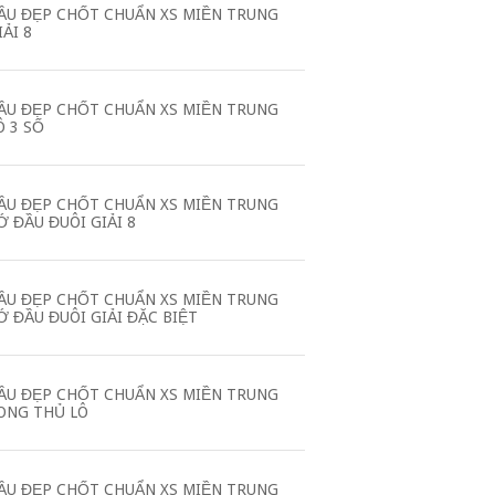
ẦU ĐẸP CHỐT CHUẨN XS MIỀN TRUNG
IẢI 8
ẦU ĐẸP CHỐT CHUẨN XS MIỀN TRUNG
Ô 3 SỐ
ẦU ĐẸP CHỐT CHUẨN XS MIỀN TRUNG
Ớ ĐẦU ĐUÔI GIẢI 8
ẦU ĐẸP CHỐT CHUẨN XS MIỀN TRUNG
Ớ ĐẦU ĐUÔI GIẢI ĐẶC BIỆT
ẦU ĐẸP CHỐT CHUẨN XS MIỀN TRUNG
ONG THỦ LÔ
ẦU ĐẸP CHỐT CHUẨN XS MIỀN TRUNG