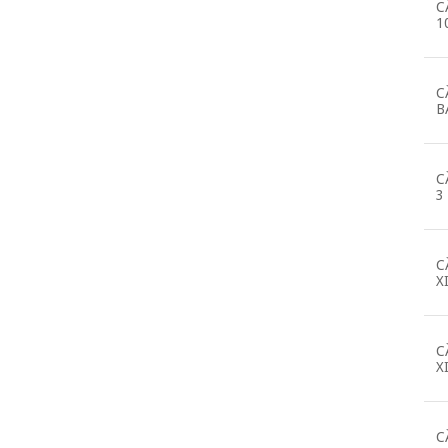
C
1
C
B
C
3
C
X
C
X
C