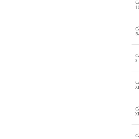
C
1
C
B
C
3
C
X
C
X
C