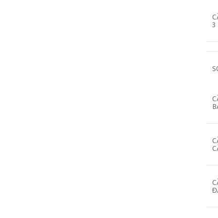
C
3
S
C
B
C
C
C
Đ