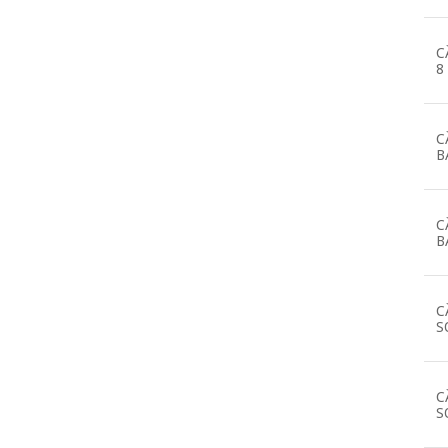
C
8
C
B
C
B
C
S
C
S