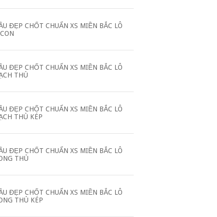
ẦU ĐẸP CHỐT CHUẨN XS MIỀN BẮC LÔ
 CON
ẦU ĐẸP CHỐT CHUẨN XS MIỀN BẮC LÔ
ẠCH THỦ
ẦU ĐẸP CHỐT CHUẨN XS MIỀN BẮC LÔ
ẠCH THỦ KÉP
ẦU ĐẸP CHỐT CHUẨN XS MIỀN BẮC LÔ
ONG THỦ
ẦU ĐẸP CHỐT CHUẨN XS MIỀN BẮC LÔ
ONG THỦ KÉP