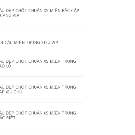
ẦU ĐẸP CHỐT CHUẨN XS MIỀN BẮC CẶP
 CÀNG VÍP
OI CẦU MIỀN TRUNG SIÊU VIP
ẦU ĐẸP CHỐT CHUẨN XS MIỀN TRUNG
AO LÔ
ẦU ĐẸP CHỐT CHUẨN XS MIỀN TRUNG
ẶP XÍU CHỦ
ẦU ĐẸP CHỐT CHUẨN XS MIỀN TRUNG
ẶC BIỆT