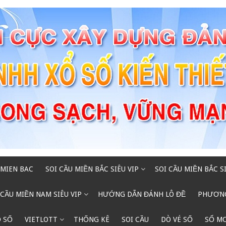
 MIEN BAC
SOI CẦU MIỀN BẮC SIÊU VIP
SOI CẦU MIỀN BẮC S
 CẦU MIỀN NAM SIÊU VIP
HƯỚNG DẪN ĐÁNH LÔ ĐỀ
PHƯƠNG
Ổ SỐ
VIETLOTT
THỐNG KÊ
SOI CẦU
DÒ VÉ SỐ
SỔ M